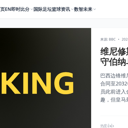
首页
EN
即时比分
国际足坛
篮球资讯
数智未来
完场比分
NBA专题
数字资产
下日赛事
人工智能
来源: BBC
•
202
维尼修
守伯纳
巴西边锋维
合同至203
员此前进入
趣，但皇马
育报道，皇
热度 👍👍