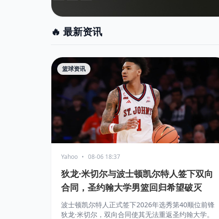
🔥 最新资讯
篮球资讯
Yahoo
•
08-06 18:37
狄龙·米切尔与波士顿凯尔特人签下双向
合同，圣约翰大学男篮回归希望破灭
波士顿凯尔特人正式签下2026年选秀第40顺位前锋
狄龙·米切尔，双向合同使其无法重返圣约翰大学。