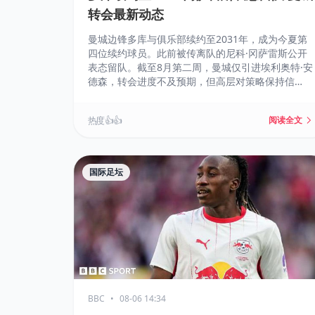
转会最新动态
曼城边锋多库与俱乐部续约至2031年，成为今夏第
四位续约球员。此前被传离队的尼科·冈萨雷斯公开
表态留队。截至8月第二周，曼城仅引进埃利奥特·安
德森，转会进度不及预期，但高层对策略保持信
心。离队方面，罗德里和萨维尼奥可能离开，曼城
正考虑引进佩德罗·内托等替代者。
热度 👍👍
阅读全文
国际足坛
BBC
•
08-06 14:34