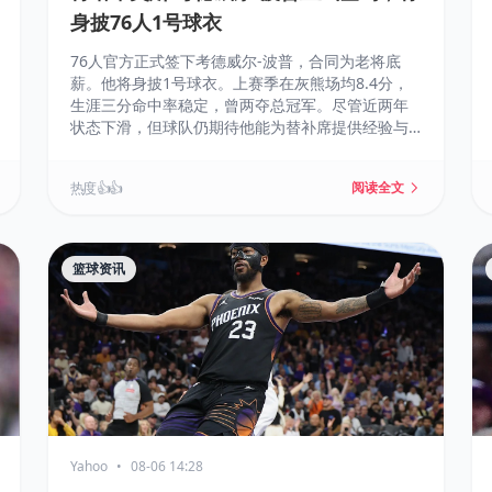
身披76人1号球衣
76人官方正式签下考德威尔-波普，合同为老将底
薪。他将身披1号球衣。上赛季在灰熊场均8.4分，
生涯三分命中率稳定，曾两夺总冠军。尽管近两年
状态下滑，但球队仍期待他能为替补席提供经验与
投射，丰富后场深度。
热度 👍👍
阅读全文
篮球资讯
Yahoo
•
08-06 14:28