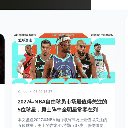
篮球资讯
Yahoo
•
08-06 18:37
2027年NBA自由球员市场最值得关注的
5位球星，勇士阵中全明星常客在列
本文盘点2027年NBA自由球员市场上最值得关注的
五位球星：勇士的吉米·巴特勒（37岁、膝伤恢复、