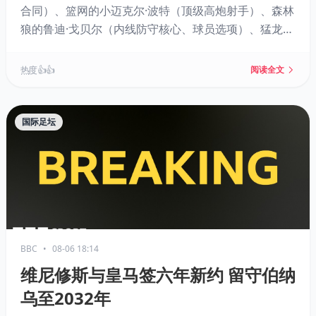
合同）、篮网的小迈克尔·波特（顶级高炮射手）、森林
狼的鲁迪·戈贝尔（内线防守核心、球员选项）、猛龙的
RJ·巴雷特（家乡球星续约前景不明）以及灰熊的泰·杰罗
姆（高效替补奇兵）。文章结合各队薪资空间、阵容需
热度 👍👍
阅读全文
求和球员状态，分析他们是否进入市场及其潜在去向与
交易价值。
国际足坛
BBC
•
08-06 18:14
维尼修斯与皇马签六年新约 留守伯纳
乌至2032年