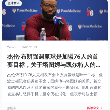
篮球资讯
Yahoo
•
08-06 22:13
杰伦·布朗强调赢球是加盟76人的首
要目标，关于塔图姆与凯尔特人的追
问随他来到费城
杰伦·布朗在76人亮相发布会上强调赢球是唯一目标，但
波士顿记者仍紧追不舍，围绕他与塔图姆的关系、被交
易的内幕以及面对老东家的感受不断提问。他坦言得知
被交易时怒摔手机，至今仍在消化，但表示对波士顿城
市心怀感激，对塔图姆只有尊重。如今他与勒布朗·詹姆
斯联手，目标直指总冠军。
热度 👍
阅读全文