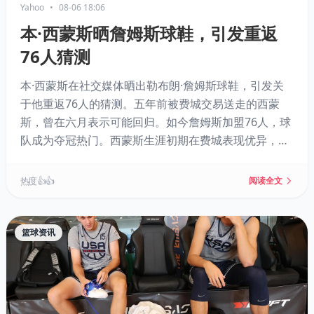
Yahoo
•
08-06 18:06
本·西蒙斯晒詹姆斯球鞋，引发重返
76人猜测
本·西蒙斯在社交媒体晒出勒布朗·詹姆斯球鞋，引发关
于他重返76人的猜测。五年前被费城交易送走的西蒙
斯，曾在六月表示可能回归。如今詹姆斯加盟76人，球
队成为夺冠热门。西蒙斯生涯初期在费城表现优异，但
因季后赛崩盘和心理障碍被迫离队。他若重返NBA，热
火也是潜在下家。
热度 👍👍
阅读全文
篮球资讯