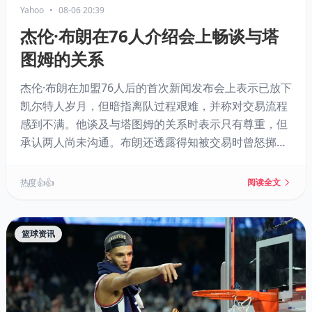
Yahoo
•
08-06 20:39
杰伦·布朗在76人介绍会上畅谈与塔
图姆的关系
杰伦·布朗在加盟76人后的首次新闻发布会上表示已放下
凯尔特人岁月，但暗指离队过程艰难，并称对交易流程
感到不满。他谈及与塔图姆的关系时表示只有尊重，但
承认两人尚未沟通。布朗还透露得知被交易时曾怒掷手
机，并抨击外界对其人格的攻击。他选择在社区中心开
发布会，强调扎根公益。
热度 👍👍
阅读全文
篮球资讯