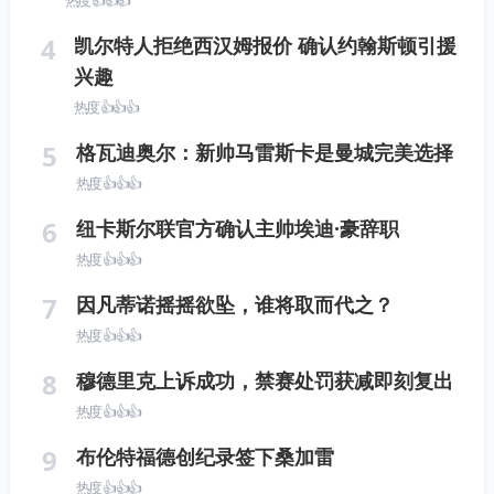
热度 👍👍👍
4
凯尔特人拒绝西汉姆报价 确认约翰斯顿引援
兴趣
热度 👍👍👍
5
格瓦迪奥尔：新帅马雷斯卡是曼城完美选择
热度 👍👍👍
6
纽卡斯尔联官方确认主帅埃迪·豪辞职
热度 👍👍👍
7
因凡蒂诺摇摇欲坠，谁将取而代之？
热度 👍👍👍
8
穆德里克上诉成功，禁赛处罚获减即刻复出
热度 👍👍👍
9
布伦特福德创纪录签下桑加雷
热度 👍👍👍