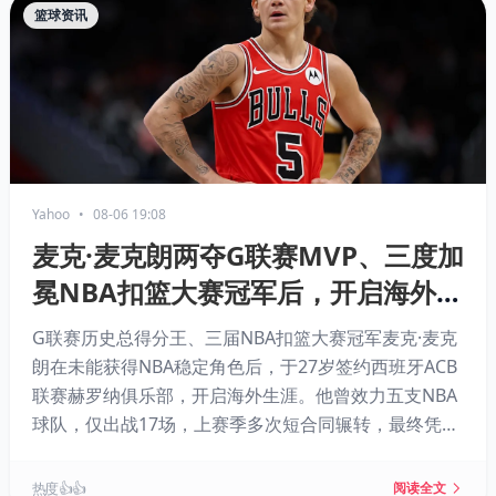
篮球资讯
Yahoo
•
08-06 19:08
麦克·麦克朗两夺G联赛MVP、三度加
冕NBA扣篮大赛冠军后，开启海外职
业生涯
G联赛历史总得分王、三届NBA扣篮大赛冠军麦克·麦克
朗在未能获得NBA稳定角色后，于27岁签约西班牙ACB
联赛赫罗纳俱乐部，开启海外生涯。他曾效力五支NBA
球队，仅出战17场，上赛季多次短合同辗转，最终凭借
G联赛超强表现（场均31.8分）延续篮球梦想，但NBA
之路仍留未知。
热度 👍👍
阅读全文