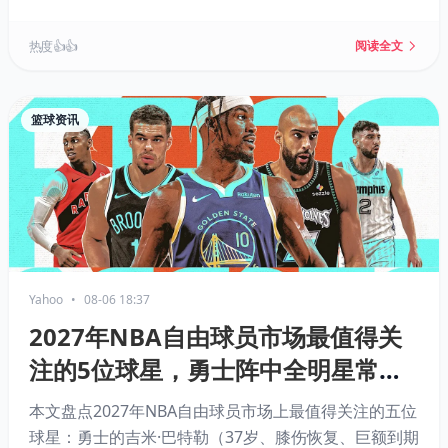
尔，后者上赛季场均19.3分7.1篮板，投射能力全面。
热度 👍👍
阅读全文
篮球资讯
Yahoo
•
08-06 18:37
2027年NBA自由球员市场最值得关
注的5位球星，勇士阵中全明星常客
在列
本文盘点2027年NBA自由球员市场上最值得关注的五位
球星：勇士的吉米·巴特勒（37岁、膝伤恢复、巨额到期