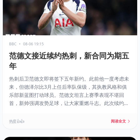
BBC
•
08-06 19:15
范德文接近续约热刺，新合同为期五
年
热刺后卫范德文即将签下五年新约。此前他一度考虑未
来，但德泽尔比3月上任后率队保级，其执教风格和俱
乐部新蓝图打动球员。范德文坦言上赛季表现不堪回
首，新帅强调攻势足球，让大家重燃斗志。此次续约标
志着热刺在动荡后开始稳定核心阵容。
热度 👍👍
阅读全文