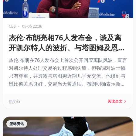
CBS
•
08-06 22:36
杰伦·布朗亮相76人发布会，谈及离
开凯尔特人的波折、与塔图姆及恩比
德的关系
杰伦·布朗在76人发布会上首次公开回应离队风波，直言
对凯尔特人处理交易的过程感到失望，但强调对波士顿
只有尊重，并透露与塔图姆近期几乎无交流。他谈到与
恩比德关系良好，交易当天曾通话。布朗明确表示新球
队无需确立“核心”，关键在于牺牲与努力，他期待向詹
姆斯学习，并重申唯一目标是争夺总冠军。
热度 👍
阅读全文
篮球资讯