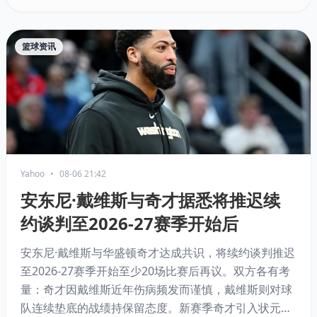
篮球资讯
Yahoo
•
08-06 21:42
安东尼·戴维斯与奇才据悉将推迟续
约谈判至2026-27赛季开始后
安东尼·戴维斯与华盛顿奇才达成共识，将续约谈判推迟
至2026-27赛季开始至少20场比赛后再议。双方各有考
量：奇才因戴维斯近年伤病频发而谨慎，戴维斯则对球
队连续垫底的战绩持保留态度。新赛季奇才引入状元AJ·