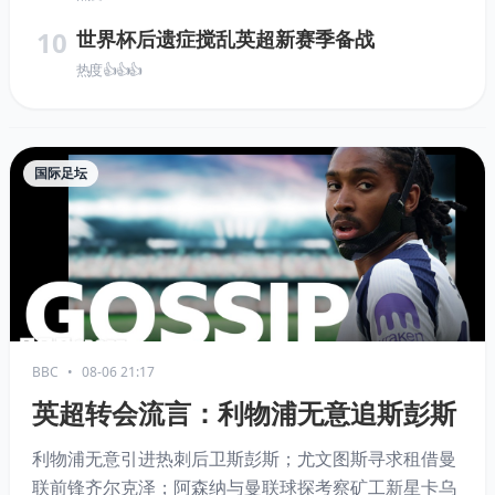
10
世界杯后遗症搅乱英超新赛季备战
热度 👍👍👍
国际足坛
BBC
•
08-06 21:17
英超转会流言：利物浦无意追斯彭斯
利物浦无意引进热刺后卫斯彭斯；尤文图斯寻求租借曼
联前锋齐尔克泽；阿森纳与曼联球探考察矿工新星卡乌