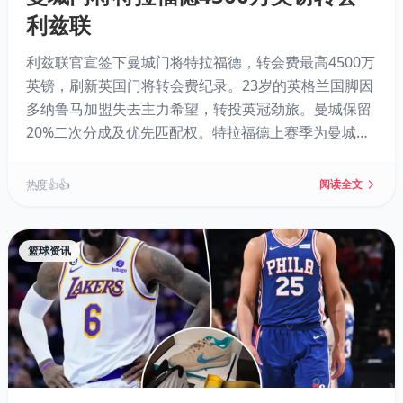
利兹联
利兹联官宣签下曼城门将特拉福德，转会费最高4500万
英镑，刷新英国门将转会费纪录。23岁的英格兰国脚因
多纳鲁马加盟失去主力希望，转投英冠劲旅。曼城保留
20%二次分成及优先匹配权。特拉福德上赛季为曼城出
场17次，此前在伯恩利表现惊艳，扑救成功率高达
84.47%。利兹联主帅法尔克对其潜力寄予厚望。
热度 👍👍
阅读全文
篮球资讯