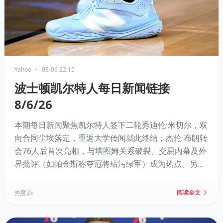
Yahoo
•
08-06 22:15
波士顿凯尔特人每日新闻链接
8/6/26
本期每日新闻聚焦凯尔特人签下二轮秀迪伦·米切尔，双
向合同尘埃落定，重返大学传闻就此终结；杰伦·布朗转
会76人后首次亮相，与塔图姆关系破裂、交易内幕及外
界批评（如帕金斯称夺冠将玷污绿军）成为热点。另有
保罗·乔治适配度分析、罗恩·哈珀续约、JD·戴维森被裁
等消息，以及NBA 2K27相关话题。
热度 👍
阅读全文