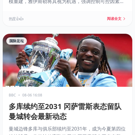
模重建，雅伊斯勒将其视为机遇，强调控制可控因素，
并率队引入多名年轻新援，力求开启新周期。
热度 👍👍
阅读全文
国际足坛
BBC
•
08-06 16:08
多库续约至2031 冈萨雷斯表态留队
曼城转会最新动态
曼城边锋多库与俱乐部续约至2031年，成为今夏第四位