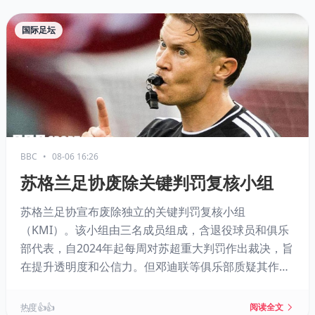
国际足坛
BBC
•
08-06 16:26
苏格兰足协废除关键判罚复核小组
苏格兰足协宣布废除独立的关键判罚复核小组
（KMI）。该小组由三名成员组成，含退役球员和俱乐
部代表，自2024年起每周对苏超重大判罚作出裁决，旨
在提升透明度和公信力。但邓迪联等俱乐部质疑其作
用，相继退出，最终被叫停。裁判长科勒姆将继续通过
VAR复盘节目以及同队长、教练的定期沟通机制，解释
热度 👍👍
阅读全文