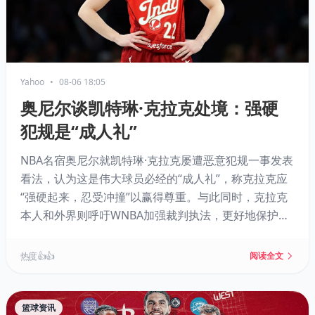
Yahoo
•
08-06 18:05
奥尼尔谈凯特琳·克拉克处境：强硬
犯规是“成人礼”
NBA名宿奥尼尔就凯特琳·克拉克屡遭恶意犯规一事发表
看法，认为这是伟大球员必经的“成人礼”，称克拉克应
“强硬起来，忍受冲撞”以赢得尊重。与此同时，克拉克
本人和外界则呼吁WNBA加强裁判执法，更好地保护球
员。奥尼尔的传统强硬观点与当下保护球星的呼声形成
鲜明对比。
热度 👍👍
阅读全文
篮球资讯