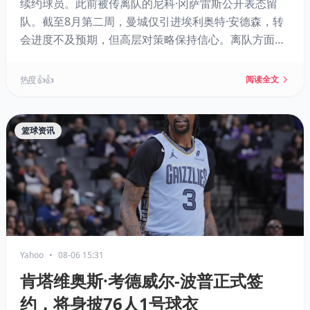
续约球员。此前被传离队的尼科·冈萨雷斯公开表态留
队。截至8月第二周，曼城仅引进埃利奥特·安德森，转
会进度不及预期，但高层对策略保持信心。离队方面，
罗德里和萨维尼奥可能离开，曼城正考虑引进佩德罗·内
托等替代者。
热度 👍👍
阅读全文
篮球资讯
Yahoo
•
08-06 15:31
肯塔维奥斯·考德威尔-波普正式签
约，将身披76人1号球衣