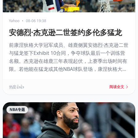
Yahoo
•
08-06 19:38
安德烈·杰克逊二世签约多伦多猛龙
前康涅狄格大学冠军成员、雄鹿侧翼安德烈·杰克逊二世
与猛龙签下Exhibit 10合同，争夺球队最后一个训练营
名额。杰克逊在雄鹿三年表现起伏，上赛季出场时间有
限。若他能在猛龙或其他NBA球队登场，康涅狄格大学
将创下自2000年代以来单赛季十名校友征战NBA的纪
录。
热度 👍👍
阅读全文
NBA专题