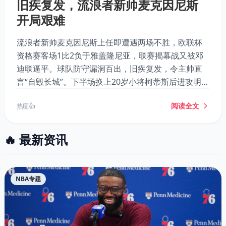
旧疾复发，流浪者新帅麦克因尼斯
开局艰难
流浪者新帅麦克因尼斯上任即遭遇两场不胜，欧联杯
资格赛客场1比2负于雅盖隆尼亚，联赛揭幕战又被邓
迪联逼平。球队防守漏洞百出，旧疾复发，令主帅直
言“自毁长城”。下半场换上20岁小将柯蒂斯后进攻明显
改观，其表现或成球队新希望。
阅读全文
热度 👍
🔥 最新资讯
NBA专题