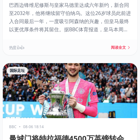
巴西边锋维尼修斯与皇家马德里达成六年新约，新合同
至2032年，他将继续留守伯纳乌。这位26岁球员此前进
入合同最后一年，一度吸引阿森纳的兴趣，但皇马最终
以更优厚条件将其留住。据BBC体育报道，皇马本周末
前将正式宣布续约。
热度 👍👍
阅读全文
国际足坛
BBC
•
08-06 18:14
曼城门将特拉福德4500万英镑转会