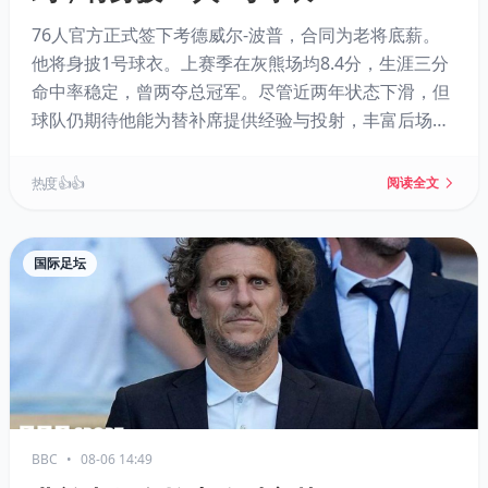
76人官方正式签下考德威尔-波普，合同为老将底薪。
他将身披1号球衣。上赛季在灰熊场均8.4分，生涯三分
命中率稳定，曾两夺总冠军。尽管近两年状态下滑，但
球队仍期待他能为替补席提供经验与投射，丰富后场深
度。
热度 👍👍
阅读全文
国际足坛
BBC
•
08-06 14:49