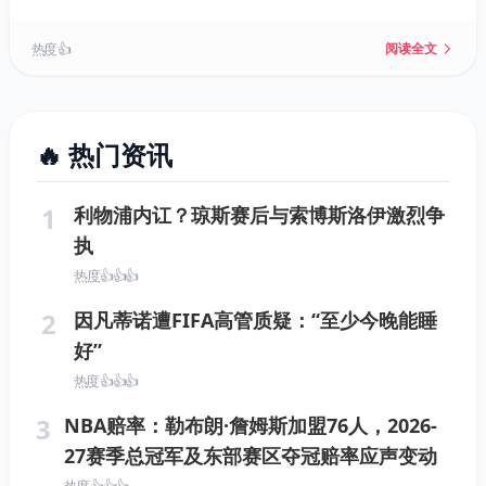
迪班萨、德安德烈·艾顿和特雷·杨等新援，阵容面貌焕
然一新。戴维斯现有合同还剩最后一年球员选项，未来
热度 👍
阅读全文
续约金额将直接影响其职业生涯最后阶段的选择。
🔥 热门资讯
1
利物浦内讧？琼斯赛后与索博斯洛伊激烈争
执
热度 👍👍👍
2
因凡蒂诺遭FIFA高管质疑：“至少今晚能睡
好”
热度 👍👍👍
3
NBA赔率：勒布朗·詹姆斯加盟76人，2026-
27赛季总冠军及东部赛区夺冠赔率应声变动