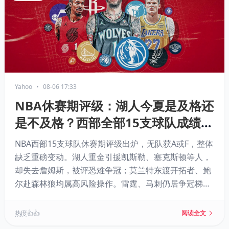
Yahoo
•
08-06 17:33
NBA休赛期评级：湖人今夏是及格还
是不及格？西部全部15支球队成绩单
出炉
NBA西部15支球队休赛期评级出炉，无队获A或F，整体
缺乏重磅变动。湖人重金引援凯斯勒、塞克斯顿等人，
却失去詹姆斯，被评恐难争冠；莫兰特东渡开拓者、鲍
尔赴森林狼均属高风险操作。雷霆、马刺仍居争冠梯
队，爵士操作务实，快船开启重建，太阳为布里奇斯送
出首轮签遭质疑。
热度 👍👍
阅读全文