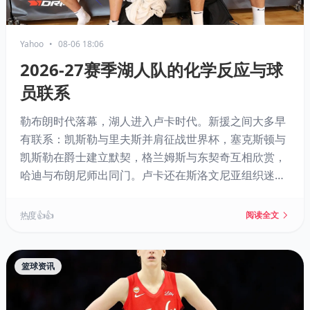
Yahoo
•
08-06 18:06
2026-27赛季湖人队的化学反应与球
员联系
勒布朗时代落幕，湖人进入卢卡时代。新援之间大多早
有联系：凯斯勒与里夫斯并肩征战世界杯，塞克斯顿与
凯斯勒在爵士建立默契，格兰姆斯与东契奇互相欣赏，
哈迪与布朗尼师出同门。卢卡还在斯洛文尼亚组织迷你
训练营加速磨合，阵容化学反应备受期待。
热度 👍👍
阅读全文
篮球资讯