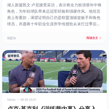
湖人新援凯文·卢尼接受采访，表示将全力扮演替补中锋
角色，为年轻球队带来总冠军经验和强硬作风。他坦言
肩上有重担，渴望证明自己仍是联盟顶级篮板手和角色
球员，并愿将十年职业生涯所学传授给从未打过季后赛
的凯斯勒。若卢尼保持健康，其进攻篮板能力将极大提
升湖人板凳深度。
热度 👍
阅读全文
篮球资讯
Yahoo
•
08-06 20:41
卢克·基克利《训练营内幕》分享入