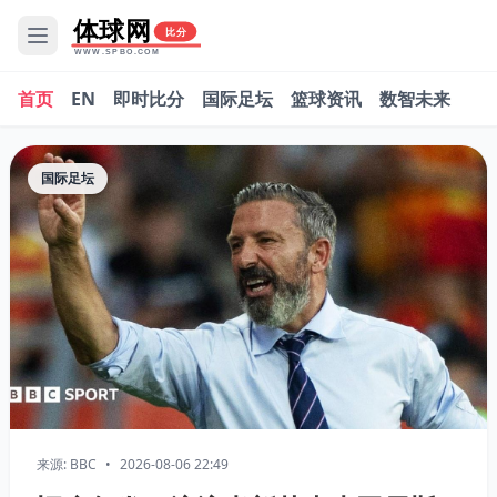
体球网
比分
WWW.SPBO.COM
首页
EN
即时比分
国际足坛
篮球资讯
数智未来
国际足坛
来源: BBC
•
2026-08-06 22:49