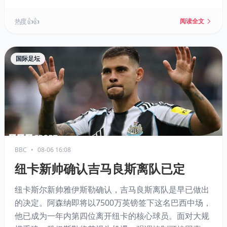
金，引发强烈反对。尽管提案已撤回，欧足联仍坚持对
其不信任，并要求问责。因凡蒂诺拒绝辞职，欧足联正
热度 👍👍
阅读全文
寻找替代候选人，面临艰难抉择。
国际足坛
BBC
•
08-06 16:08
纽卡新帅确认吉马良斯离队已定
纽卡斯尔新帅雅伊斯勒确认，吉马良斯离队是早已做出
的决定。阿森纳即将以7500万英镑签下这名巴西中场，
他已成为一年内第四位离开纽卡的核心球员。面对大规