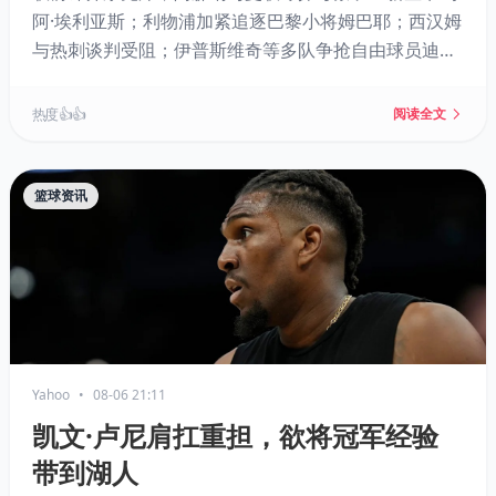
阿·埃利亚斯；利物浦加紧追逐巴黎小将姆巴耶；西汉姆
与热刺谈判受阻；伊普斯维奇等多队争抢自由球员迪亚
塔；卢基奇或转会伊普斯维奇；加拉塔萨雷有意马丁内
利；桑德兰有望签下卡塔莫。
热度 👍👍
阅读全文
篮球资讯
Yahoo
•
08-06 21:11
凯文·卢尼肩扛重担，欲将冠军经验
带到湖人