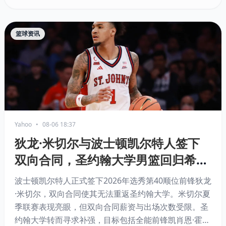
篮球资讯
Yahoo
•
08-06 18:37
狄龙·米切尔与波士顿凯尔特人签下
双向合同，圣约翰大学男篮回归希望
破灭
波士顿凯尔特人正式签下2026年选秀第40顺位前锋狄龙
·米切尔，双向合同使其无法重返圣约翰大学。米切尔夏
季联赛表现亮眼，但双向合同薪资与出场次数受限。圣
约翰大学转而寻求补强，目标包括全能前锋凯肖恩·霍