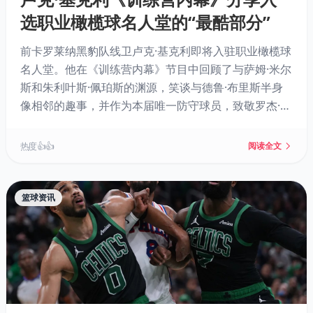
选职业橄榄球名人堂的“最酷部分”
前卡罗莱纳黑豹队线卫卢克·基克利即将入驻职业橄榄球
名人堂。他在《训练营内幕》节目中回顾了与萨姆·米尔
斯和朱利叶斯·佩珀斯的渊源，笑谈与德鲁·布里斯半身
像相邻的趣事，并作为本届唯一防守球员，致敬罗杰·克
雷格冲接千码、亚当·维纳蒂耶里传奇生涯等进攻巨星。
热度 👍👍
阅读全文
篮球资讯