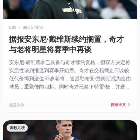
CBS
•
08-06 19:16
据报安东尼·戴维斯续约搁置，奇才
与老将明星将赛季中再谈
安东尼·戴维斯本已具备与奇才续约资格，但双方决定将
实质性谈判推迟到赛季开始后。奇才在交易截止日以较
低代价得到这位33岁老将，随后勒布朗·詹姆斯成为自由
球员，重聚传闻四起。同时奇才已签下特雷·杨，并选中
状元AJ·迪班萨，新赛季有望具备竞争力。
热度 👍👍
阅读全文
国际足坛