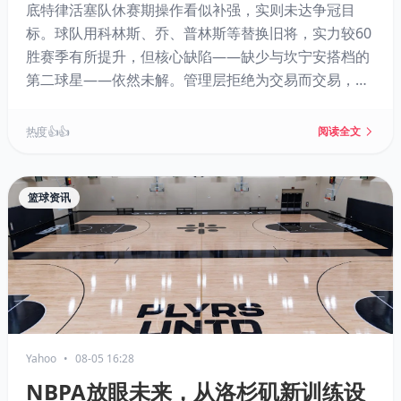
底特律活塞队休赛期操作看似补强，实则未达争冠目
标。球队用科林斯、乔、普林斯等替换旧将，实力较60
胜赛季有所提升，但核心缺陷——缺少与坎宁安搭档的
第二球星——依然未解。管理层拒绝为交易而交易，选
择坚守资产与薪资弹性，将希望寄托于未来机会。东部
豪强环伺，活塞的保守策略可能令其止步分区决赛，但
热度 👍👍
阅读全文
这份“失败的耐心”或许才是长远正解。
篮球资讯
Yahoo
•
08-05 16:28
NBPA放眼未来，从洛杉矶新训练设