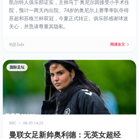
凯尔特人俱乐部证实，主帅马丁·奥尼尔因接受小手术住
院，预计一两天内出院。74岁的奥尼尔上赛季率队夺得
苏超和苏格兰杯双冠，今夏正式转正。俱乐部感谢球迷
关心，并恳请尊重其隐私。
热度 👍👍
阅读全文
国际足坛
BBC
•
08-05 14:25
曼联女足新帅奥利德：无英女超经