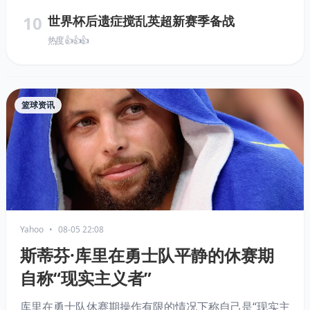
10
世界杯后遗症搅乱英超新赛季备战
热度 👍👍👍
篮球资讯
Yahoo
•
08-05 22:08
斯蒂芬·库里在勇士队平静的休赛期
自称“现实主义者”
库里在勇士队休赛期操作有限的情况下称自己是“现实主