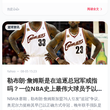
病和阵容风险仍在，但球员自发归队，已释放积极信
号。
热度 👍👍
阅读全文
篮球资讯
Yahoo
•
08-05 15:23
勒布朗·詹姆斯是在追逐总冠军戒指
吗？一位NBA史上最伟大球员予以反
驳
NBA休赛期，勒布朗·詹姆斯加盟76人引发“追冠”争议。
奥尼尔力挺称其早已以正确方式夺冠，晚年联手强队是