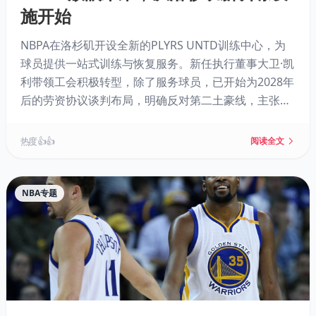
施开始
NBPA在洛杉矶开设全新的PLYRS UNTD训练中心，为
球员提供一站式训练与恢复服务。新任执行董事大卫·凯
利带领工会积极转型，除了服务球员，已开始为2028年
后的劳资协议谈判布局，明确反对第二土豪线，主张更
团结的工会氛围。新设施试运营反响热烈，成为球星们
休赛期聚集的新地标。
热度 👍👍
阅读全文
NBA专题