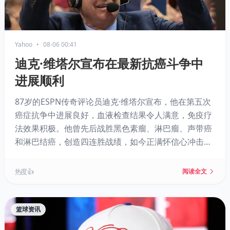
Yahoo
•
08-06 00:41
迪克·维塔尔宣布在最新抗癌斗争中
进展顺利
87岁的ESPN传奇评论员迪克·维塔尔宣布，他在第五次
癌症抗争中进展良好，血液检查结果令人满意，免疫疗
法效果积极。他曾先后战胜黑色素瘤、淋巴瘤、声带癌
和淋巴结癌，创造四连胜战绩，如今正满怀信心冲击第
五次胜利。尽管尚未确定回归转播的时间，但他的乐观
与坚韧再度鼓舞人心。
热度 👍
阅读全文
篮球资讯