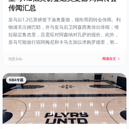
传闻汇总
皇马以1.2亿英镑签下迪奥曼德，领衔周四转会传闻。利
物浦关注姆巴耶，并与皇马后卫阿森西奥传出绯闻；维
拉敲定鲁杰里，且需应对阿森纳对孔萨的报价。此外，
皇马可能放行琼阿梅尼和卡马文加以求购罗德里，努涅
斯有望与萨拉赫在特拉布宗重聚。
热度 👍👍
阅读全文
NBA专题