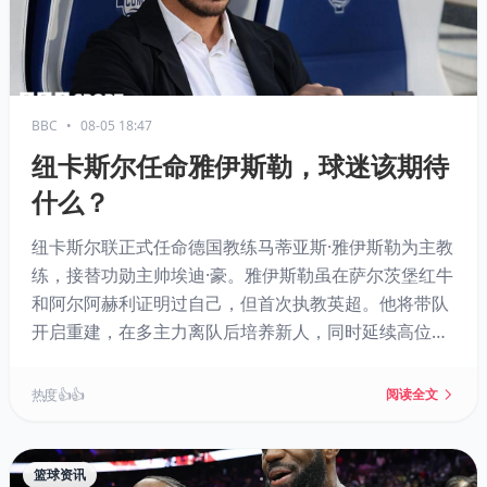
BBC
•
08-05 18:47
纽卡斯尔任命雅伊斯勒，球迷该期待
什么？
纽卡斯尔联正式任命德国教练马蒂亚斯·雅伊斯勒为主教
练，接替功勋主帅埃迪·豪。雅伊斯勒虽在萨尔茨堡红牛
和阿尔阿赫利证明过自己，但首次执教英超。他将带队
开启重建，在多主力离队后培养新人，同时延续高位逼
抢风格，并证明自己的战术灵活性。球迷期待他率队摆
脱上赛季的颓势。首战将对阵利物浦，考验即刻到来。
热度 👍👍
阅读全文
篮球资讯