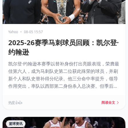
Yahoo
•
08-05 15:57
2025-26赛季马刺球员回顾：凯尔登·
约翰逊
凯尔登·约翰逊本赛季以替补身份打出亮眼表现，荣膺最
佳第六人，成为马刺队史第二位获此殊荣的球员，并刷
新个人和队史替补得分纪录。他三分命中率提升，领导
作用突出，率队以西部第二身份杀入总决赛。但季后赛
状态下滑，总决赛场均仅4.4分。合同仅剩一年，未来去
留引人关注。
热度 👍👍
阅读全文
篮球资讯