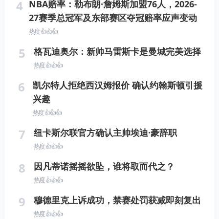
4
NBA赔率：勒布朗·詹姆斯加盟76人，2026-
27赛季总冠军及东部赛区夺冠赔率应声变动
热度 👍👍👍
5
格瓦迪奥尔：新帅马雷斯卡是曼城完美选择
热度 👍👍👍
6
凯尔特人拒绝西汉姆报价 确认约翰斯顿引援
兴趣
热度 👍👍👍
7
纽卡斯尔联官方确认主帅埃迪·豪辞职
热度 👍👍👍
8
因凡蒂诺摇摇欲坠，谁将取而代之？
热度 👍👍👍
9
穆德里克上诉成功，禁赛处罚获减即刻复出
热度 👍👍👍