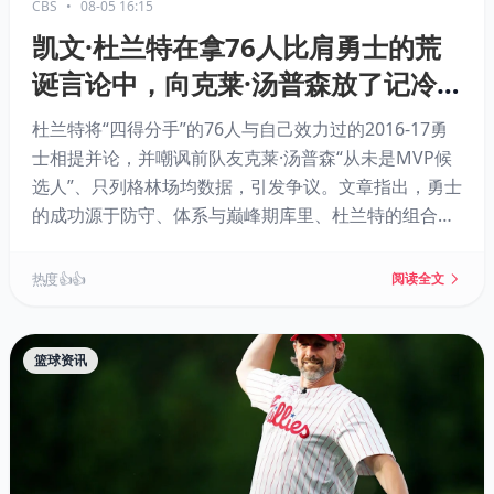
CBS
•
08-05 16:15
凯文·杜兰特在拿76人比肩勇士的荒
诞言论中，向克莱·汤普森放了记冷
枪
杜兰特将“四得分手”的76人与自己效力过的2016-17勇
士相提并论，并嘲讽前队友克莱·汤普森“从未是MVP候
选人”、只列格林场均数据，引发争议。文章指出，勇士
的成功源于防守、体系与巅峰期库里、杜兰特的组合，
而勒布朗、恩比德已过巅峰，仅凭得分无法定义强队，
杜兰特的“冷枪”精准度堪忧。
热度 👍👍
阅读全文
篮球资讯