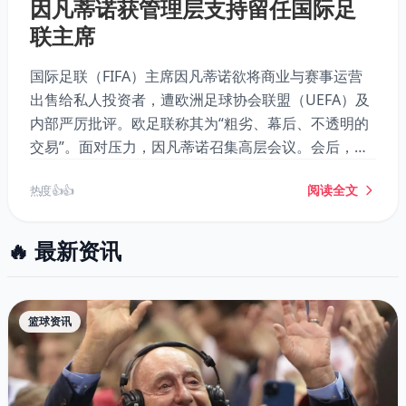
因凡蒂诺获管理层支持留任国际足
联主席
国际足联（FIFA）主席因凡蒂诺欲将商业与赛事运营
出售给私人投资者，遭欧洲足球协会联盟（UEFA）及
内部严厉批评。欧足联称其为“粗劣、幕后、不透明的
交易”。面对压力，因凡蒂诺召集高层会议。会后，秘
书长格罗夫斯特罗姆和管理委员会声明，全力支持他
阅读全文
热度 👍👍
留任主席。
🔥 最新资讯
篮球资讯