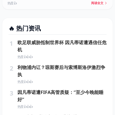
在独行侠也是选择，但达拉斯或可等待交易截止日以获
热度 👍
阅读全文
取回报。
🔥 热门资讯
1
欧足联威胁抵制世界杯 因凡蒂诺遭遇信任危
机
热度 👍👍👍
2
利物浦内讧？琼斯赛后与索博斯洛伊激烈争
执
热度 👍👍👍
3
因凡蒂诺遭FIFA高管质疑：“至少今晚能睡
好”
热度 👍👍👍