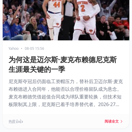
Yahoo
•
08-05 15:56
为何这是迈尔斯·麦克布赖德尼克斯
生涯最关键的一季
尼克斯夺冠后仍面临工资帽压力，替补后卫迈尔斯·麦克
布赖德进入合同年，他能否以合理价格留队成为悬念。
麦克布赖德凭借超值合同成为球队重要轮换，但技术短
板限制其上限，尼克斯已着手培养替代者。2026-27赛
季将成为他证明自己价值的关键赛季，球队或考虑交易
以免人财两空。
热度 👍👍
阅读全文