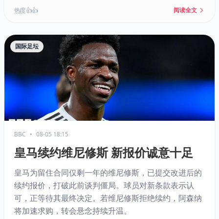
率领全新球队冲击西部之巅。
热度 👍👍
阅读全文
国际足坛
BBC
•
08-05 18:15
皇马续约维尼修斯 新报价诚意十足
皇马为留住合同仅剩一年的维尼修斯，已提交改进后的
续约报价，打破此前谈判僵局。球员对新条款表示认
可，正等待其最终决定。若维尼修斯拒绝续约，阿森纳
将加速求购，转会悬念持续升温。