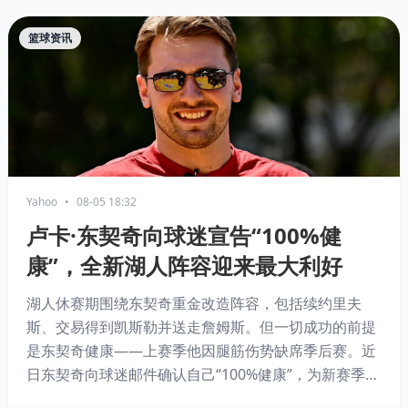
篮球资讯
Yahoo
•
08-05 18:32
卢卡·东契奇向球迷宣告“100%健
康”，全新湖人阵容迎来最大利好
湖人休赛期围绕东契奇重金改造阵容，包括续约里夫
斯、交易得到凯斯勒并送走詹姆斯。但一切成功的前提
是东契奇健康——上赛季他因腿筋伤势缺席季后赛。近
日东契奇向球迷邮件确认自己“100%健康”，为新赛季做
好准备。湖人期待这位27岁全明星能保持MVP级状态，