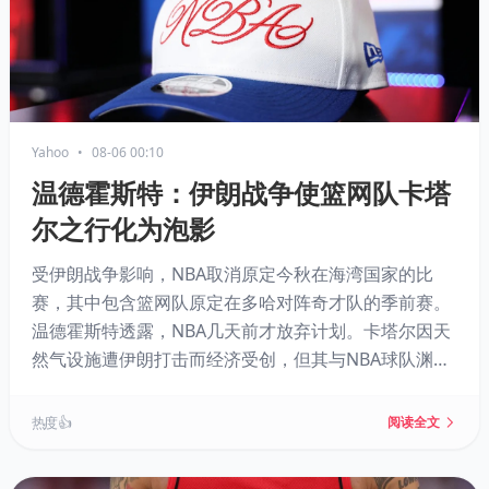
Yahoo
•
08-06 00:10
温德霍斯特：伊朗战争使篮网队卡塔
尔之行化为泡影
受伊朗战争影响，NBA取消原定今秋在海湾国家的比
赛，其中包含篮网队原定在多哈对阵奇才队的季前赛。
温德霍斯特透露，NBA几天前才放弃计划。卡塔尔因天
然气设施遭伊朗打击而经济受创，但其与NBA球队渊源
颇深：卡塔尔投资局持有奇才母公司股份，卡塔尔航空
赞助篮网主场。此役本将是篮网首次踏足阿拉伯世界。
热度 👍
阅读全文