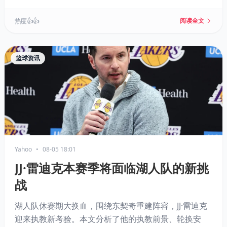
热度 👍👍
阅读全文
篮球资讯
Yahoo
•
08-05 18:01
JJ·雷迪克本赛季将面临湖人队的新挑
战
湖人队休赛期大换血，围绕东契奇重建阵容，JJ·雷迪克
迎来执教新考验。本文分析了他的执教前景、轮换安