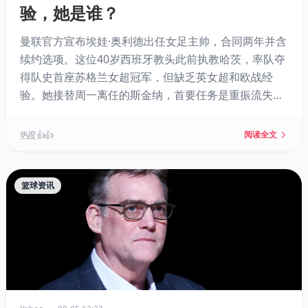
验，她是谁？
曼联官方宣布埃娃·奥利德出任女足主帅，合同两年并含
续约选项。这位40岁西班牙教头此前执教哈茨，率队夺
得队史首座苏格兰女超冠军，但缺乏英女超和欧战经
验。她接替周一离任的斯金纳，首要任务是重振流失的
阵容并备战9月4日揭幕战。曼联看重其青训能力，而外
界也将密切审视她的执教表现。
热度 👍👍
阅读全文
篮球资讯