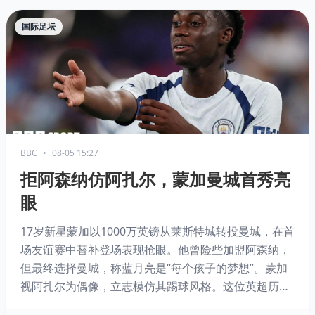
国际足坛
BBC
•
08-05 15:27
拒阿森纳仿阿扎尔，蒙加曼城首秀亮
眼
17岁新星蒙加以1000万英镑从莱斯特城转投曼城，在首
场友谊赛中替补登场表现抢眼。他曾险些加盟阿森纳，
但最终选择曼城，称蓝月亮是“每个孩子的梦想”。蒙加
视阿扎尔为偶像，立志模仿其踢球风格。这位英超历史
第三年轻球员，正踏上职业生涯新旅程。