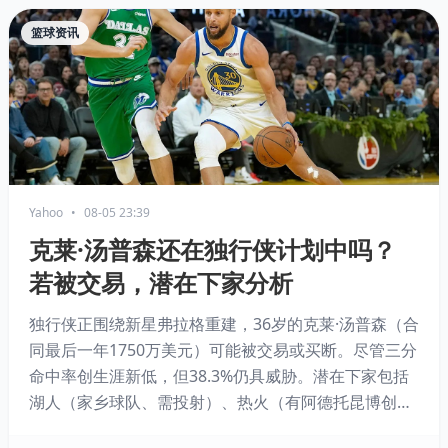
篮球资讯
Yahoo
•
08-05 23:39
克莱·汤普森还在独行侠计划中吗？
若被交易，潜在下家分析
独行侠正围绕新星弗拉格重建，36岁的克莱·汤普森（合
同最后一年1750万美元）可能被交易或买断。尽管三分
命中率创生涯新低，但38.3%仍具威胁。潜在下家包括
湖人（家乡球队、需投射）、热火（有阿德托昆博创造
空间）和勇士（熟悉体系、需射手）。若交易无果，留