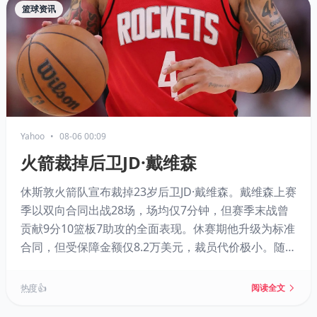
篮球资讯
Yahoo
•
08-06 00:09
火箭裁掉后卫JD·戴维森
休斯敦火箭队宣布裁掉23岁后卫JD·戴维森。戴维森上赛
季以双向合同出战28场，场均仅7分钟，但赛季末战曾
贡献9分10篮板7助攻的全面表现。休赛期他升级为标准
合同，但受保障金额仅8.2万美元，裁员代价极小。随着
斯马特、范弗利特、谢泼德及博格达诺维奇齐聚后场，
戴维森出场空间被严重压缩。不过其年轻且具潜力，或
热度 👍
阅读全文
将在其他球队获得双向合同机会。