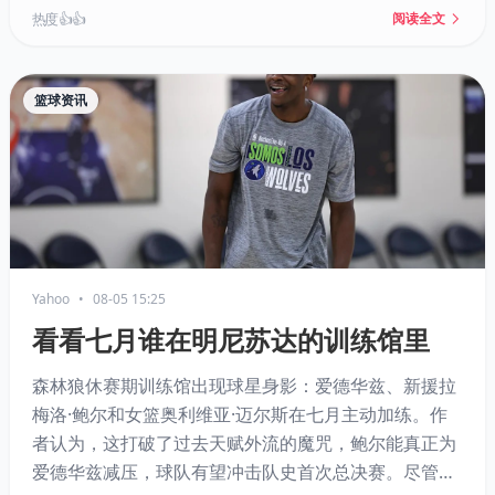
热度 👍👍
阅读全文
篮球资讯
Yahoo
•
08-05 15:25
看看七月谁在明尼苏达的训练馆里
森林狼休赛期训练馆出现球星身影：爱德华兹、新援拉
梅洛·鲍尔和女篮奥利维亚·迈尔斯在七月主动加练。作
者认为，这打破了过去天赋外流的魔咒，鲍尔能真正为
爱德华兹减压，球队有望冲击队史首次总决赛。尽管伤