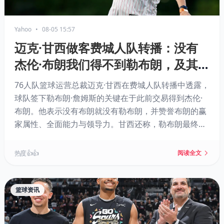
Yahoo
•
08-05 15:57
迈克·甘西做客费城人队转播：没有
杰伦·布朗我们得不到勒布朗，及其
他
76人队篮球运营总裁迈克·甘西在费城人队转播中透露，
球队签下勒布朗·詹姆斯的关键在于此前交易得到杰伦·
布朗。他表示没有布朗就没有勒布朗，并赞誉布朗的赢
家属性、全面能力与领导力。甘西还称，勒布朗最终选
择费城，源于球队的阵容实力、组织协调以及热情的球
迷文化，整个过程历时约一个月。
热度 👍👍
阅读全文
篮球资讯