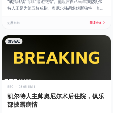
“戒指延续”而非“追逐戒指”。他坦言自己当年加盟凯尔
特人正是为第五枚戒指。奥尼尔强调詹姆斯独特，其生
涯结束后联盟再无第二个勒布朗，并指出冠军来之不
易，加盟强队并非夺冠保证。
热度 👍👍
阅读全文
国际足坛
BBC
•
08-05 15:11
凯尔特人主帅奥尼尔术后住院，俱乐
部披露病情