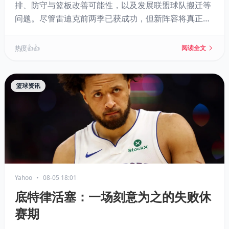
排、防守与篮板改善可能性，以及发展联盟球队搬迁等
问题。尽管雷迪克前两季已获成功，但新阵容将真正检
验其篮球理念。
热度 👍👍
阅读全文
篮球资讯
Yahoo
•
08-05 18:01
底特律活塞：一场刻意为之的失败休
赛期