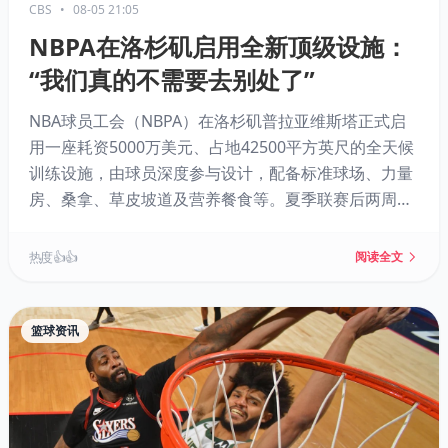
CBS
•
08-05 21:05
NBPA在洛杉矶启用全新顶级设施：
“我们真的不需要去别处了”
NBA球员工会（NBPA）在洛杉矶普拉亚维斯塔正式启
用一座耗资5000万美元、占地42500平方英尺的全天候
训练设施，由球员深度参与设计，配备标准球场、力量
房、桑拿、草皮坡道及营养餐食等。夏季联赛后两周内
已有超80名球员使用。该设施填补了西海岸空白，成为
约200名休赛期驻洛杉矶球员的训练首选。
热度 👍👍
阅读全文
篮球资讯