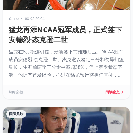
Yahoo
•
08-05 20:04
猛龙再添NCAA冠军成员，正式签下
安德烈·杰克逊二世
猛龙在8月接连引援，最新签下前雄鹿后卫、NCAA冠军
成员安德烈·杰克逊二世。杰克逊以稳定三分和劲爆扣篮
见长，生涯前两季三分命中率超38%，但上赛季状态下
滑。他拥有首发经验，不过在猛龙预计将担任替补，有
望与贾马尔·谢德和巴恩斯产生化学反应，为球队提供高
光表现和板凳深度。
热度 👍👍
阅读全文
国际足坛