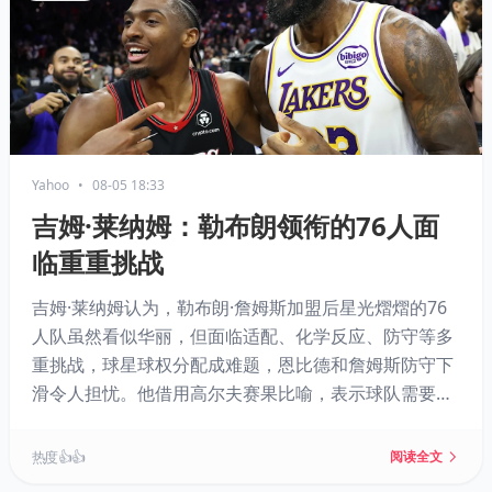
Yahoo
•
08-05 18:33
吉姆·莱纳姆：勒布朗领衔的76人面
临重重挑战
吉姆·莱纳姆认为，勒布朗·詹姆斯加盟后星光熠熠的76
人队虽然看似华丽，但面临适配、化学反应、防守等多
重挑战，球星球权分配成难题，恩比德和詹姆斯防守下
滑令人担忧。他借用高尔夫赛果比喻，表示球队需要所
有人放下自我磨合，最终能否成功仍是未知数。
热度 👍👍
阅读全文