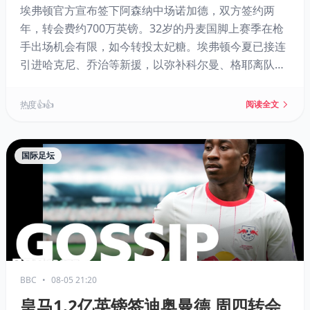
埃弗顿官方宣布签下阿森纳中场诺加德，双方签约两
年，转会费约700万英镑。32岁的丹麦国脚上赛季在枪
手出场机会有限，如今转投太妃糖。埃弗顿今夏已接连
引进哈克尼、乔治等新援，以弥补科尔曼、格耶离队后
的空缺。主帅莫耶斯着力补强阵容，球队将于8月22日
客场挑战水晶宫，开启新赛季英超揭幕战。
热度 👍👍
阅读全文
国际足坛
BBC
•
08-05 21:20
皇马1.2亿英镑签迪奥曼德 周四转会