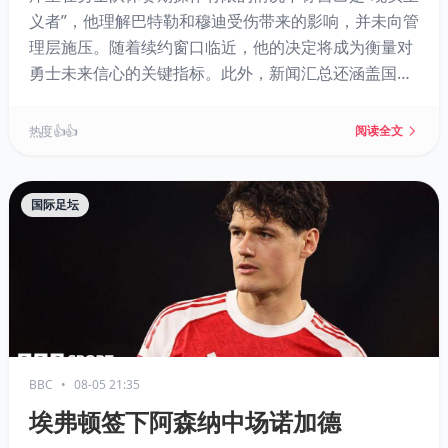
义者”，他理解巴特勒和穆迪受伤带来的影响，并未向管
理层施压。随着续约窗口临近，他的决定将成为衡量对
勇士未来信心的关键指标。此外，新闻汇总还涵盖国王
队拉文的合同状况、克莱·汤普森与独行侠及热火之间的
买断僵局等。
热度 👍👍
阅读全文
国际足坛
BBC
•
08-05 21:35
埃弗顿签下阿森纳中场诺加德