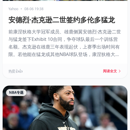
Yahoo
•
08-06 19:38
安德烈·杰克逊二世签约多伦多猛龙
前康涅狄格大学冠军成员、雄鹿侧翼安德烈·杰克逊二世
与猛龙签下Exhibit 10合同，争夺球队最后一个训练营
名额。杰克逊在雄鹿三年表现起伏，上赛季出场时间有
限。若他能在猛龙或其他NBA球队登场，康涅狄格大学
将创下自2000年代以来单赛季十名校友征战NBA的纪
录。
热度 👍👍
阅读全文
NBA专题