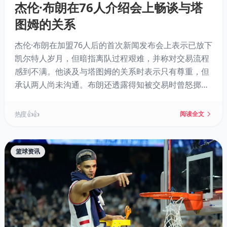
杰伦·布朗在76人介绍会上畅谈与塔
图姆的关系
杰伦·布朗在加盟76人后的首次新闻发布会上表示已放下
凯尔特人岁月，但暗指离队过程艰难，并称对交易流程
感到不满。他谈及与塔图姆的关系时表示只有尊重，但
承认两人尚未沟通。布朗还透露得知被交易时曾怒掷手
机，并抨击外界对其人格的攻击。他选择在社区中心开
发布会，强调扎根公益。
热度 👍👍
阅读全文
篮球资讯