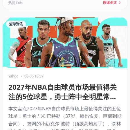
热度 👍👍
阅读全文
篮球资讯
Yahoo
•
08-06 18:37
2027年NBA自由球员市场最值得关
注的5位球星，勇士阵中全明星常客
在列
本文盘点2027年NBA自由球员市场上最值得关注的五位
球星：勇士的吉米·巴特勒（37岁、膝伤恢复、巨额到期
合同）、篮网的小迈克尔·波特（顶级高炮射手）、森林