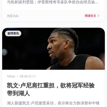
与热刺谈判受阻；伊普斯维奇等多队争抢自由球员迪亚
塔；卢基奇或转会伊普斯维奇；加拉塔萨雷有意马丁内
利；桑德兰有望签下卡塔莫。
热度 👍👍
阅读全文
篮球资讯
Yahoo
•
08-06 21:11
凯文·卢尼肩扛重担，欲将冠军经验
带到湖人
湖人新援凯文·卢尼接受采访，表示将全力扮演替补中锋