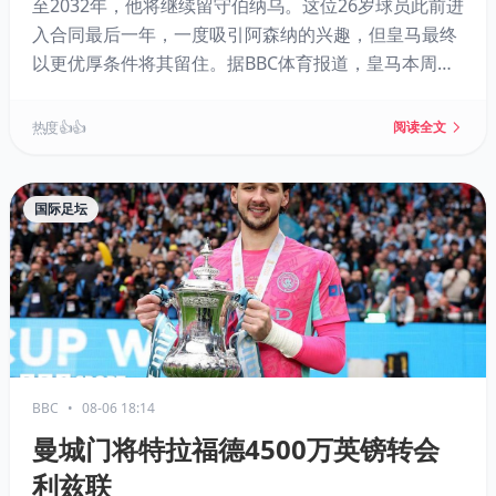
至2032年，他将继续留守伯纳乌。这位26岁球员此前进
入合同最后一年，一度吸引阿森纳的兴趣，但皇马最终
以更优厚条件将其留住。据BBC体育报道，皇马本周末
前将正式宣布续约。
热度 👍👍
阅读全文
国际足坛
BBC
•
08-06 18:14
曼城门将特拉福德4500万英镑转会
利兹联