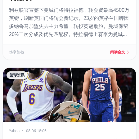
利兹联官宣签下曼城门将特拉福德，转会费最高4500万
英镑，刷新英国门将转会费纪录。23岁的英格兰国脚因
多纳鲁马加盟失去主力希望，转投英冠劲旅。曼城保留
20%二次分成及优先匹配权。特拉福德上赛季为曼城出
场17次，此前在伯恩利表现惊艳，扑救成功率高达
84.47%。利兹联主帅法尔克对其潜力寄予厚望。
热度 👍👍
阅读全文
篮球资讯
Yahoo
•
08-06 18:06