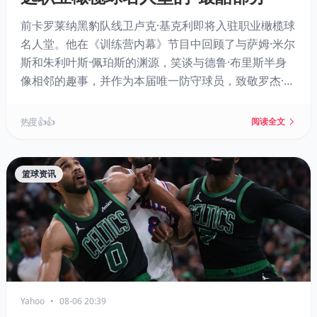
前卡罗莱纳黑豹队线卫卢克·基克利即将入驻职业橄榄球
名人堂。他在《训练营内幕》节目中回顾了与萨姆·米尔
斯和朱利叶斯·佩珀斯的渊源，笑谈与德鲁·布里斯半身
像相邻的趣事，并作为本届唯一防守球员，致敬罗杰·克
雷格冲接千码、亚当·维纳蒂耶里传奇生涯等进攻巨星。
热度 👍👍
阅读全文
篮球资讯
Yahoo
•
08-06 20:39