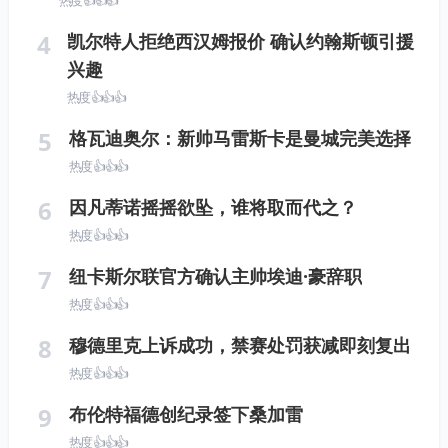
热度 👍👍👍
4
凯尔特人拒绝西汉姆报价 确认约翰斯顿引援
兴趣
热度 👍👍👍
5
格瓦迪奥尔：新帅马雷斯卡是曼城完美选择
热度 👍👍👍
6
因凡蒂诺摇摇欲坠，谁将取而代之？
热度 👍👍👍
7
纽卡斯尔联官方确认主帅埃迪·豪辞职
热度 👍👍👍
8
穆德里克上诉成功，禁赛处罚获减即刻复出
热度 👍👍👍
9
布伦特福德创纪录签下桑加雷
热度 👍👍👍