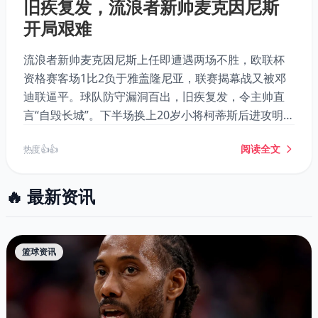
旧疾复发，流浪者新帅麦克因尼斯
开局艰难
流浪者新帅麦克因尼斯上任即遭遇两场不胜，欧联杯
资格赛客场1比2负于雅盖隆尼亚，联赛揭幕战又被邓
迪联逼平。球队防守漏洞百出，旧疾复发，令主帅直
言“自毁长城”。下半场换上20岁小将柯蒂斯后进攻明显
改观，其表现或成球队新希望。
阅读全文
热度 👍👍
🔥 最新资讯
篮球资讯