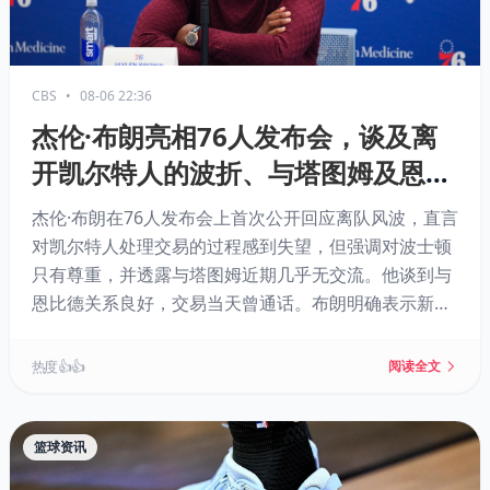
CBS
•
08-06 22:36
杰伦·布朗亮相76人发布会，谈及离
开凯尔特人的波折、与塔图姆及恩比
德的关系
杰伦·布朗在76人发布会上首次公开回应离队风波，直言
对凯尔特人处理交易的过程感到失望，但强调对波士顿
只有尊重，并透露与塔图姆近期几乎无交流。他谈到与
恩比德关系良好，交易当天曾通话。布朗明确表示新球
队无需确立“核心”，关键在于牺牲与努力，他期待向詹
姆斯学习，并重申唯一目标是争夺总冠军。
热度 👍👍
阅读全文
篮球资讯