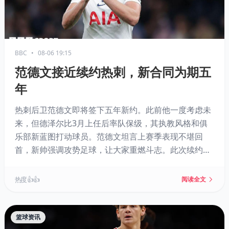
BBC
•
08-06 19:15
范德文接近续约热刺，新合同为期五
年
热刺后卫范德文即将签下五年新约。此前他一度考虑未
来，但德泽尔比3月上任后率队保级，其执教风格和俱
乐部新蓝图打动球员。范德文坦言上赛季表现不堪回
首，新帅强调攻势足球，让大家重燃斗志。此次续约标
志着热刺在动荡后开始稳定核心阵容。
热度 👍👍
阅读全文
篮球资讯