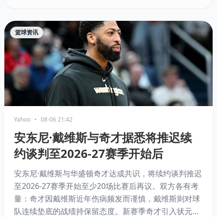
篮球资讯
Yahoo
•
08-06 21:42
安东尼·戴维斯与奇才据悉将推迟续
约谈判至2026-27赛季开始后
安东尼·戴维斯与华盛顿奇才达成共识，将续约谈判推迟
至2026-27赛季开始至少20场比赛后再议。双方各有考
量：奇才因戴维斯近年伤病频发而谨慎，戴维斯则对球
队连续垫底的战绩持保留态度。新赛季奇才引入状元AJ·