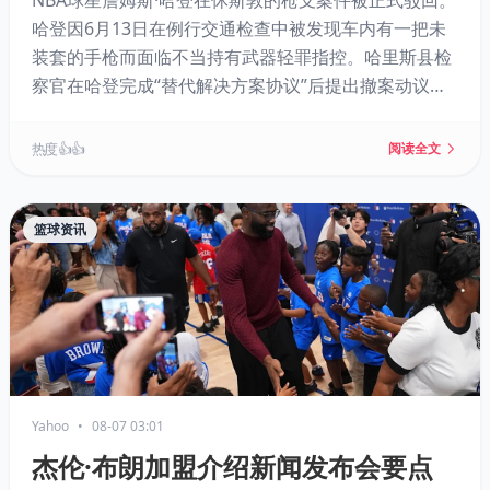
NBA球星詹姆斯·哈登在休斯敦的枪支案件被正式驳回。
哈登因6月13日在例行交通检查中被发现车内有一把未
装套的手枪而面临不当持有武器轻罪指控。哈里斯县检
察官在哈登完成“替代解决方案协议”后提出撤案动议，
法官已批准。骑士队曾表示关注此事，但哈登本人未公
开回应。此案不会影响其即将到来的NBA赛季。
热度 👍👍
阅读全文
篮球资讯
Yahoo
•
08-07 03:01
杰伦·布朗加盟介绍新闻发布会要点