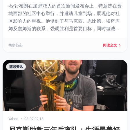
杰伦·布朗在加盟76人的首次新闻发布会上，特意选在费
城西部的社区中心举行，并邀请儿童到场，展现他对社
区影响力的重视。他谈到了与马克西、恩比德、埃奇库
姆及詹姆斯的联系，强调胜利是首要目标，同时坦诚球
队阵容需要磨合。他也回应了与凯尔特人不愉快的分手
及与塔图姆的失联，暗示交易带来了额外动力。
热度 👍👍
阅读全文
篮球资讯
Yahoo
•
08-07 02:18
尼克斯助教三年后离队：生涯最美好