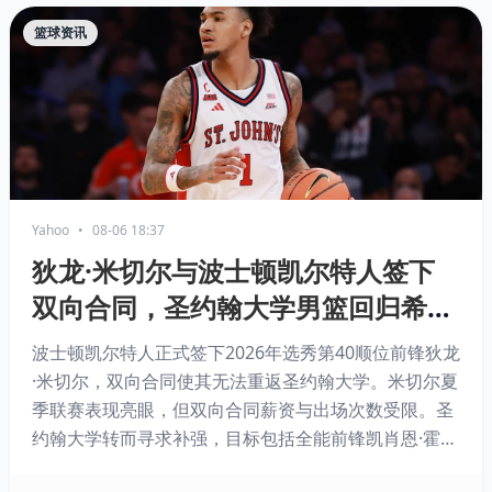
篮球资讯
Yahoo
•
08-06 18:37
狄龙·米切尔与波士顿凯尔特人签下
双向合同，圣约翰大学男篮回归希望
破灭
波士顿凯尔特人正式签下2026年选秀第40顺位前锋狄龙
·米切尔，双向合同使其无法重返圣约翰大学。米切尔夏
季联赛表现亮眼，但双向合同薪资与出场次数受限。圣
约翰大学转而寻求补强，目标包括全能前锋凯肖恩·霍
尔，后者上赛季场均19.3分7.1篮板，投射能力全面。