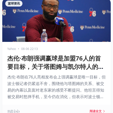
篮球资讯
Yahoo
•
08-06 22:13
杰伦·布朗强调赢球是加盟76人的首
要目标，关于塔图姆与凯尔特人的追
问随他来到费城
杰伦·布朗在76人亮相发布会上强调赢球是唯一目标，但
波士顿记者仍紧追不舍，围绕他与塔图姆的关系、被交
易的内幕以及面对老东家的感受不断提问。他坦言得知
被交易时怒摔手机，至今仍在消化，但表示对波士顿城
市心怀感激，对塔图姆只有尊重。如今他与勒布朗·詹姆
斯联手，目标直指总冠军。
热度 👍👍
阅读全文