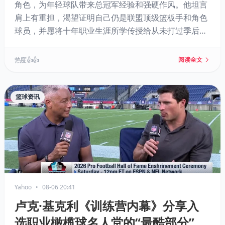
角色，为年轻球队带来总冠军经验和强硬作风。他坦言
肩上有重担，渴望证明自己仍是联盟顶级篮板手和角色
球员，并愿将十年职业生涯所学传授给从未打过季后赛
的凯斯勒。若卢尼保持健康，其进攻篮板能力将极大提
升湖人板凳深度。
热度 👍👍
阅读全文
篮球资讯
Yahoo
•
08-06 20:41
卢克·基克利《训练营内幕》分享入
选职业橄榄球名人堂的“最酷部分”