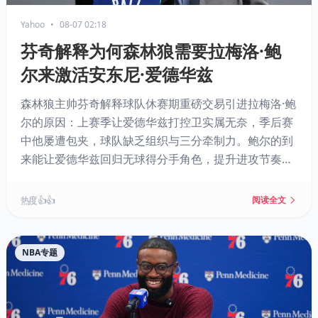
Yahoo
•
08-07 02:18
芬奇解释为何森林狼需要拉梅洛·鲍
尔来激活安东尼·爱德华兹
森林狼主帅芬奇解释球队休赛期重磅交易引进拉梅洛·鲍
尔的原因：上赛季让爱德华兹打控卫实属无奈，季后赛
中他屡遭包夹，球队缺乏组织与三分牵制力。鲍尔的到
来能让爱德华兹回归无球得分手角色，提升进攻节奏与
外线效率，使森林狼从防守型球队转型为更具观赏性的
进攻强队，同时为爱德华兹冲击MVP铺路。
热度 👍👍
阅读全文
NBA专题