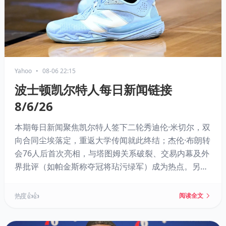
Yahoo
•
08-06 22:15
波士顿凯尔特人每日新闻链接
8/6/26
本期每日新闻聚焦凯尔特人签下二轮秀迪伦·米切尔，双
向合同尘埃落定，重返大学传闻就此终结；杰伦·布朗转
会76人后首次亮相，与塔图姆关系破裂、交易内幕及外
界批评（如帕金斯称夺冠将玷污绿军）成为热点。另有
保罗·乔治适配度分析、罗恩·哈珀续约、JD·戴维森被裁
等消息，以及NBA 2K27相关话题。
热度 👍👍
阅读全文