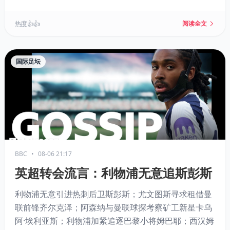
迪班萨、德安德烈·艾顿和特雷·杨等新援，阵容面貌焕
然一新。戴维斯现有合同还剩最后一年球员选项，未来
热度 👍👍
阅读全文
续约金额将直接影响其职业生涯最后阶段的选择。
国际足坛
BBC
•
08-06 21:17
英超转会流言：利物浦无意追斯彭斯
利物浦无意引进热刺后卫斯彭斯；尤文图斯寻求租借曼
联前锋齐尔克泽；阿森纳与曼联球探考察矿工新星卡乌
阿·埃利亚斯；利物浦加紧追逐巴黎小将姆巴耶；西汉姆