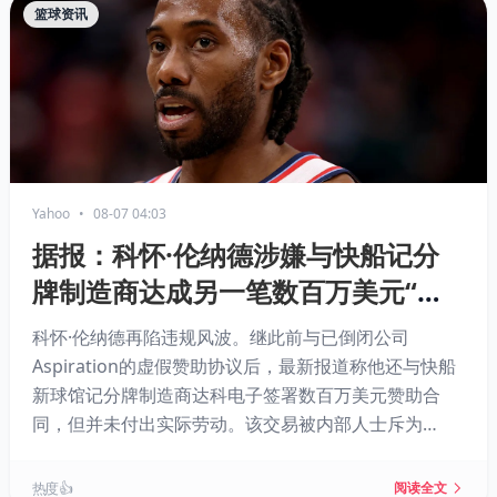
篮球资讯
Yahoo
•
08-07 04:03
据报：科怀·伦纳德涉嫌与快船记分
牌制造商达成另一笔数百万美元“赞
助”协议
科怀·伦纳德再陷违规风波。继此前与已倒闭公司
Aspiration的虚假赞助协议后，最新报道称他还与快船
新球馆记分牌制造商达科电子签署数百万美元赞助合
同，但并未付出实际劳动。该交易被内部人士斥为
“1000%的规避工资帽手段”，资金疑由快船流向达科电
子再回流给伦纳德。NBA已展开调查，伦纳德交易因此
热度 👍
阅读全文