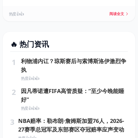
的情谊。此外，他还澄清了与恩比德的关系，称两人一
向互相尊重，常聊足球。
热度 👍👍
阅读全文
🔥 热门资讯
1
利物浦内讧？琼斯赛后与索博斯洛伊激烈争
执
热度 👍👍👍
2
因凡蒂诺遭FIFA高管质疑：“至少今晚能睡
好”
热度 👍👍👍
3
NBA赔率：勒布朗·詹姆斯加盟76人，2026-
27赛季总冠军及东部赛区夺冠赔率应声变动