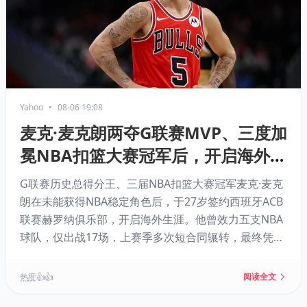
Yahoo
•
08-06 19:08
麦克·麦克朗两夺G联赛MVP、三度加
冕NBA扣篮大赛冠军后，开启海外职
业生涯
G联赛历史总得分王、三届NBA扣篮大赛冠军麦克·麦克
朗在未能获得NBA稳定角色后，于27岁签约西班牙ACB
联赛赫罗纳俱乐部，开启海外生涯。他曾效力五支NBA
球队，仅出战17场，上赛季多次短合同辗转，最终凭借
G联赛超强表现（场均31.8分）延续篮球梦想，但NBA
之路仍留未知。
热度 👍👍
阅读全文