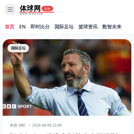
体球网
比分
WWW.SPBO.COM
首页
EN
即时比分
国际足坛
篮球资讯
数智未来
国际足坛
来源: BBC
•
2026-08-06 22:49