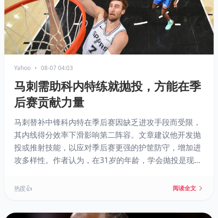
Yahoo
•
08-07 04:03
马刺需助科内特练就抛投，方能在季
后赛贡献力量
马刺替补中锋科内特在季后赛因缺乏进攻手段而受限，
其内线得分效率下滑影响第二阵容。文章建议他开发抛
投或推射技能，以应对季后赛更强的护筐防守，增加进
攻多样性。作者认为，在31岁的年龄，学会抛投是现实
且可行的，这能让他从纯篮下终结者升级为更全面的季
后赛得分点，为球队提供额外价值。
热度 👍
阅读全文