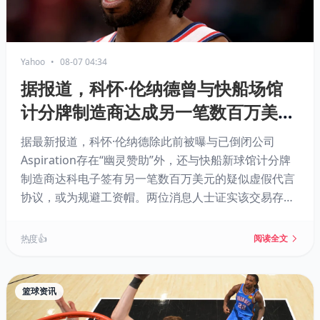
Yahoo
•
08-07 04:34
据报道，科怀·伦纳德曾与快船场馆
计分牌制造商达成另一笔数百万美元
的“赞助”协议
据最新报道，科怀·伦纳德除此前被曝与已倒闭公司
Aspiration存在“幽灵赞助”外，还与快船新球馆计分牌
制造商达科电子签有另一笔数百万美元的疑似虚假代言
协议，或为规避工资帽。两位消息人士证实该交易存
在，且达科电子员工称从未有过类似先例。NBA正对此
展开调查，相关交易已导致伦纳德被交易至猛龙一事暂
热度 👍
阅读全文
停。联盟或需数年后才能解决此案。
篮球资讯