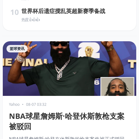
10
世界杯后遗症搅乱英超新赛季备战
热度 👍👍👍
篮球资讯
Yahoo
•
08-07 03:32
NBA球星詹姆斯·哈登休斯敦枪支案
被驳回