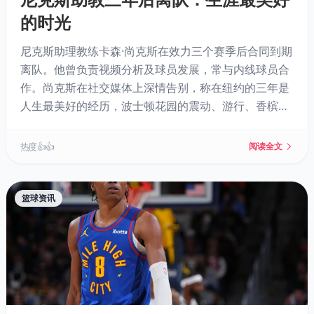
的时光
尼克斯助理教练卡森·尚克斯在效力三个赛季后合同到期
离队。他曾负责视频分析及球员发展，常与内线球员合
作。尚克斯在社交媒体上深情告别，称在纽约的三年是
人生最美好的经历，波士顿花园的震动、游行、香槟与
总冠军奖杯都成永恒回忆。与此同时，主教练迈克·布朗
的核心助教团队预计留任。
热度 👍👍
阅读全文
篮球资讯