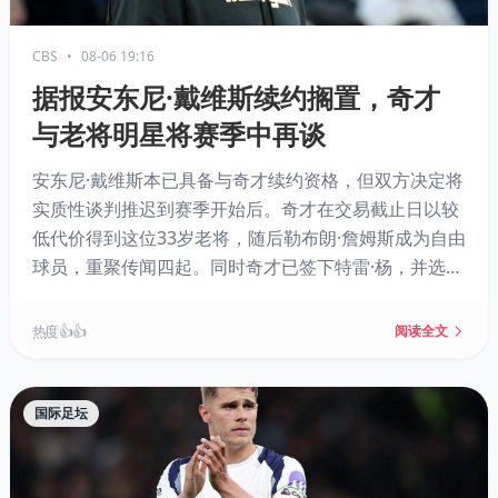
CBS
•
08-06 19:16
据报安东尼·戴维斯续约搁置，奇才
与老将明星将赛季中再谈
安东尼·戴维斯本已具备与奇才续约资格，但双方决定将
实质性谈判推迟到赛季开始后。奇才在交易截止日以较
低代价得到这位33岁老将，随后勒布朗·詹姆斯成为自由
球员，重聚传闻四起。同时奇才已签下特雷·杨，并选中
状元AJ·迪班萨，新赛季有望具备竞争力。
热度 👍👍
阅读全文
国际足坛