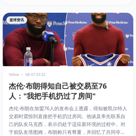
暂停，快船否认不当行为，案件或持续至2027年。
篮球资讯
Yahoo
•
08-07 03:32
杰伦·布朗得知自己被交易至76
人："我把手机扔过了房间"
杰伦·布朗在加盟76人的发布会上透露，得知被凯尔特人
交易时震惊到直接把手机扔过房间。他谈及率先联系自
己的队友马克西，表示仍处于适应新环境的过程中。对
于前队友塔图姆，布朗称只有尊重，并回忆了共同夺冠