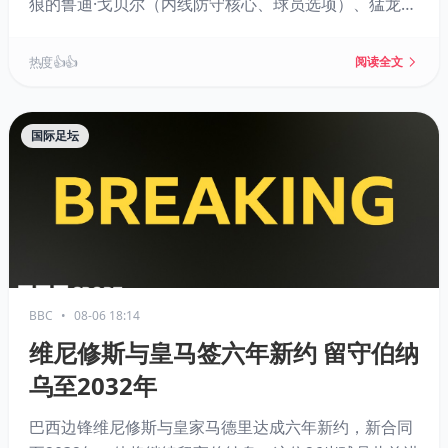
狼的鲁迪·戈贝尔（内线防守核心、球员选项）、猛龙的
RJ·巴雷特（家乡球星续约前景不明）以及灰熊的泰·杰罗
姆（高效替补奇兵）。文章结合各队薪资空间、阵容需
热度 👍👍
阅读全文
求和球员状态，分析他们是否进入市场及其潜在去向与
交易价值。
国际足坛
BBC
•
08-06 18:14
维尼修斯与皇马签六年新约 留守伯纳
乌至2032年
巴西边锋维尼修斯与皇家马德里达成六年新约，新合同