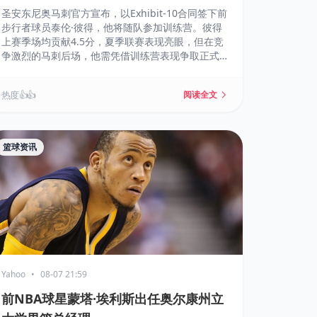
圣安东尼奥马刺官方宣布，以Exhibit-10合同签下前
步行者球员泰伦·彼得，他将随队参加训练营。彼得
上赛季场均贡献4.5分，夏季联赛表现亮眼，但在竞
争激烈的马刺后场，他需凭借训练营表现争取正式
名额。目前马刺训练营名单达18人，开赛前需裁减
至18人以内，他面临不小挑战。
热度 👍👍
阅读全文
篮球资讯
Yahoo
•
08-07 21:59
前NBA球星蒙塔·埃利斯出任奥尔康州立