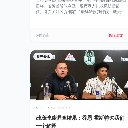
文·哈姆和杰克·赫鲁姆留任，其余多为新面孔或回归
旧将。哈姆曾随队夺冠，经历湖人执教风波后留
任。备受关注的乔·博伊兰最终转投独行侠，戴夫·乔
尔格与格雷格·巴克纳则分别加盟掘金和魔术。
热度 👍👍
阅读全文
篮球资讯
Yahoo
•
08-08 00:03
雄鹿球迷调查结果：乔恩·霍斯特欠我们
一个解释