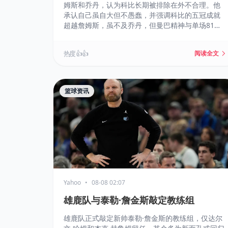
姆斯和乔丹，认为科比长期被排除在外不合理。他
承认自己虽自大但不愚蠢，并强调科比的五冠成就
超越詹姆斯，虽不及乔丹，但曼巴精神与单场81分
等传奇表现足以跻身历史最佳讨论。
热度 👍👍
阅读全文
篮球资讯
Yahoo
•
08-08 02:07
雄鹿队与泰勒·詹金斯敲定教练组
雄鹿队正式敲定新帅泰勒·詹金斯的教练组，仅达尔