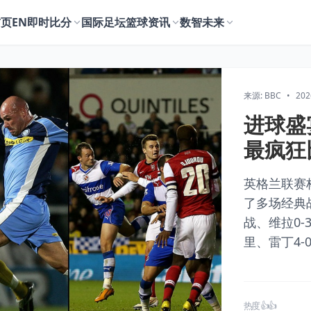
首页
EN
即时比分
国际足坛
篮球资讯
数智未来
完场比分
NBA专题
数字资产
下日赛事
人工智能
来源: BBC
•
202
进球盛
最疯狂
英格兰联赛
了多场经典
战、维拉0-
里、雷丁4-
0横扫伯顿
34轮点球
鏖战，这些
热度 👍👍