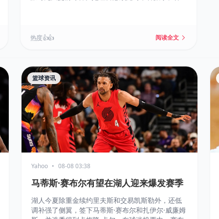
持财务理性、拥有足球外的身份，并认为这种漂泊
虽艰辛，却也充满惊喜——这正是低级别联赛球员
家庭与英超光鲜截然不同的真实写照。
热度 👍👍
阅读全文
篮球资讯
Yahoo
•
08-08 03:38
马蒂斯·赛布尔有望在湖人迎来爆发赛季
湖人今夏除重金续约里夫斯和交易凯斯勒外，还低
调补强了侧翼，签下马蒂斯·赛布尔和扎伊尔·威廉姆