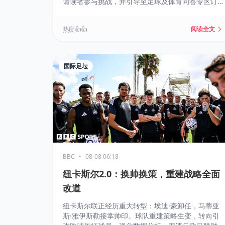
请读者参与挑战，并引导至足球及体育问答专区订
阅最新内容，兼具趣味性与互动性。
热度 👍👍
阅读全文
国际足坛
BBC
•
08-08 06:18
纽卡斯尔2.0：换帅换策，重建战略全面
改道
纽卡斯尔联正经历重大转型：埃迪·豪卸任，马蒂亚
斯·雅伊斯勒接掌帅印。球队重建策略生变，转向引