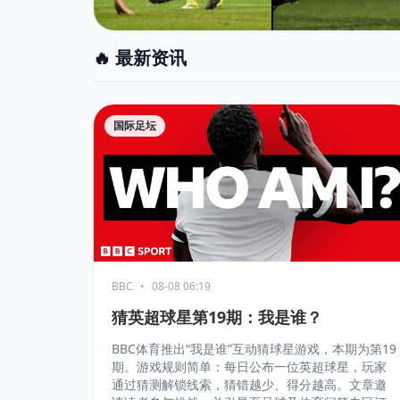
🔥 最新资讯
国际足坛
BBC
•
08-08 06:19
猜英超球星第19期：我是谁？
BBC体育推出“我是谁”互动猜球星游戏，本期为第19
期。游戏规则简单：每日公布一位英超球星，玩家
通过猜测解锁线索，猜错越少、得分越高。文章邀