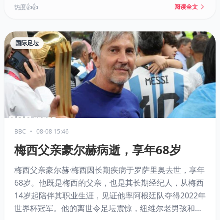
出低价球队套餐。虽然价格未定，但2026-2027赛季起
热度 👍👍
阅读全文
球迷观看方式将彻底改变。
国际足坛
BBC
•
08-08 15:46
梅西父亲豪尔赫病逝，享年68岁
梅西父亲豪尔赫·梅西因长期疾病于罗萨里奥去世，享年
68岁。他既是梅西的父亲，也是其长期经纪人，从梅西
14岁起陪伴其职业生涯，见证他率阿根廷队夺得2022年
世界杯冠军。他的离世令足坛震惊，纽维尔老男孩和阿