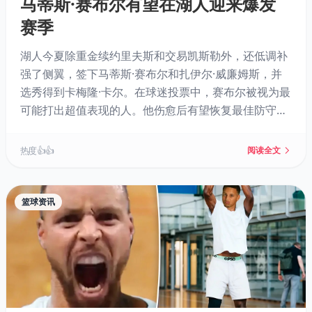
马蒂斯·赛布尔有望在湖人迎来爆发
赛季
湖人今夏除重金续约里夫斯和交易凯斯勒外，还低调补
强了侧翼，签下马蒂斯·赛布尔和扎伊尔·威廉姆斯，并
选秀得到卡梅隆·卡尔。在球迷投票中，赛布尔被视为最
可能打出超值表现的人。他伤愈后有望恢复最佳防守阵
容级别的水准，为湖人提供急需的外线防守；卡尔则凭
借夏季联赛的出色发挥获得34%的支持。无论谁爆发，
热度 👍👍
阅读全文
性价比合同都将成为湖人在新劳资协议下竞争的关键。
篮球资讯