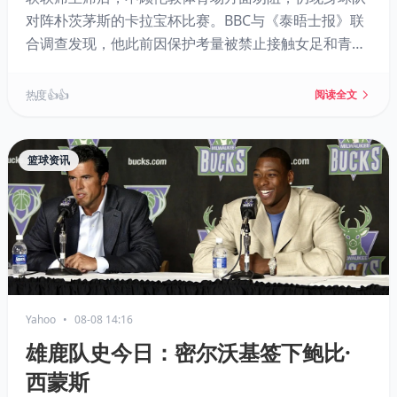
对阵朴茨茅斯的卡拉宝杯比赛。BBC与《泰晤士报》联
合调查发现，他此前因保护考量被禁止接触女足和青年
队，但他否认所有指控。赛前及开球后，场内未出现明
显混乱。
热度 👍👍
阅读全文
篮球资讯
Yahoo
•
08-08 14:16
雄鹿队史今日：密尔沃基签下鲍比·
西蒙斯