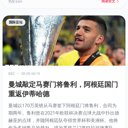
热度 👍👍
阅读全文
了杯赛的戏剧性与不可预测性。
国际足坛
BBC
•
08-08 06:19
曼城敲定马赛门将鲁利，阿根廷国门
重返伊蒂哈德
曼城以170万英镑从马赛签下阿根廷门将鲁利，合同为
期两年。鲁利曾在2021年欧联杯决赛点球大战中扑出德
赫亚的点球，并随阿根廷队夺得世界杯和美洲杯。他将
作为多纳鲁马的替补，填补英格兰门将特拉福德离队后