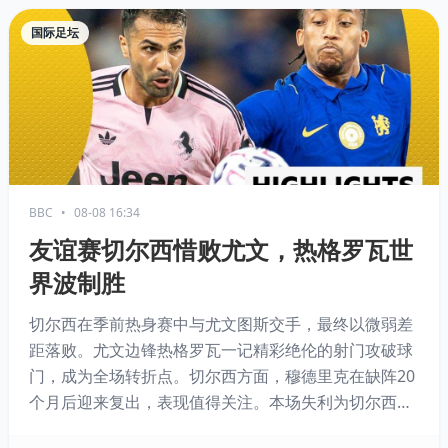
国际足坛
BBC
•
08-08 16:34
友谊赛切尔西惜败尤文，热格罗瓦世
界波制胜
切尔西在季前热身赛中与尤文图斯交手，最终以微弱差
距落败。尤文边锋热格罗瓦一记精彩绝伦的射门攻破球
门，成为全场转折点。切尔西方面，穆德里克在缺阵20
个月后迎来复出，表现值得关注。本场失利为切尔西新
赛季敲响警钟，也为球迷奉献了高质量对决。