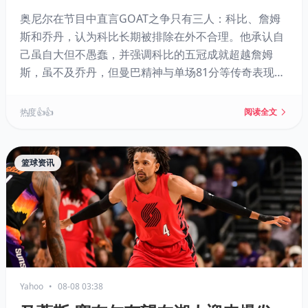
奥尼尔在节目中直言GOAT之争只有三人：科比、詹姆
斯和乔丹，认为科比长期被排除在外不合理。他承认自
己虽自大但不愚蠢，并强调科比的五冠成就超越詹姆
斯，虽不及乔丹，但曼巴精神与单场81分等传奇表现足
以跻身历史最佳讨论。
热度 👍👍
阅读全文
篮球资讯
Yahoo
•
08-08 03:38