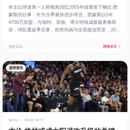
本文以球迷第一人称视角回忆2005年雄鹿签下鲍比·西
蒙斯的往事：作为当季最快进步球员，西蒙斯以5年
4700万加盟，与福特、里德、博古特组成新版青春阵
容，球队重返季后赛。然而伤病与交易接连而至，2008
年他被交易至篮网，雄鹿时代落幕，一段属于青春的记
忆随之终结。
热度 👍👍
阅读全文
篮球资讯
Yahoo
•
08-08 14:15