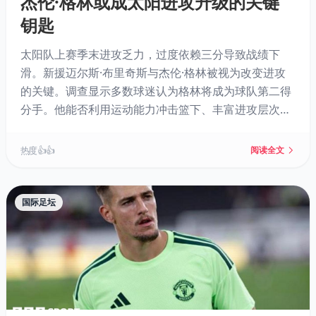
杰伦·格林或成太阳进攻升级的关键
钥匙
太阳队上赛季末进攻乏力，过度依赖三分导致战绩下
滑。新援迈尔斯·布里奇斯与杰伦·格林被视为改变进攻
的关键。调查显示多数球迷认为格林将成为球队第二得
分手。他能否利用运动能力冲击篮下、丰富进攻层次，
将决定太阳能否摆脱三分依赖，打出更动态、更具观赏
性的篮球，从而超越赛季胜场预期。
热度 👍👍
阅读全文
国际足坛