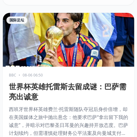
国际足坛
BBC
•
08-06 06:50
世界杯英雄托雷斯去留成谜：巴萨需
亮出诚意
西班牙世界杯英雄费兰·托雷斯随队夺冠后身价倍增，却
在美国媒体之旅中抛出悬念：他要求巴萨“拿出留下我的
诚意”，并暗示对巴黎圣日耳曼的兴趣持开放态度。巴萨
计划续约，但需谨慎处理财务公平法案及向曼城支付的