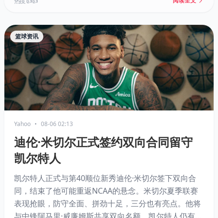
热度 👍👍
阅读全文
篮球资讯
Yahoo
•
08-06 02:13
迪伦·米切尔正式签约双向合同留守
凯尔特人
凯尔特人正式与第40顺位新秀迪伦·米切尔签下双向合
同，结束了他可能重返NCAA的悬念。米切尔夏季联赛
表现抢眼，防守全面、拼劲十足，三分也有亮点。他将
与中锋阿马里·威廉姆斯共享双向名额，凯尔特人仍有一