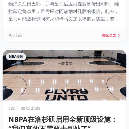
物浦关注姆巴耶，并与皇马后卫阿森西奥传出绯闻；维
拉敲定鲁杰里，且需应对阿森纳对孔萨的报价。此外，
皇马可能放行琼阿梅尼和卡马文加以求购罗德里，努涅
斯有望与萨拉赫在特拉布宗重聚。
热度 👍👍
阅读全文
NBA专题
CBS
•
08-05 21:05
NBPA在洛杉矶启用全新顶级设施：
“我们真的不需要去别处了”