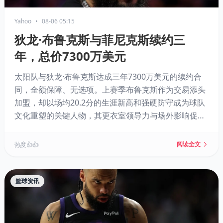
Yahoo
•
08-06 05:15
狄龙·布鲁克斯与菲尼克斯续约三
年，总价7300万美元
太阳队与狄龙·布鲁克斯达成三年7300万美元的续约合
同，全额保障、无选项。上赛季布鲁克斯作为交易添头
加盟，却以场均20.2分的生涯新高和强硬防守成为球队
文化重塑的关键人物，其更衣室领导力与场外影响促使
太阳队果断留人。此前科林·吉莱斯皮、马克·威廉姆斯
等也已续约。
热度 👍👍
阅读全文
篮球资讯