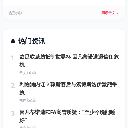
700万英镑条款。随着莱万离队，托雷斯成为队内唯一
经验丰富的中锋，谈判底气十足。
热度 👍👍
阅读全文
🔥 热门资讯
1
欧足联威胁抵制世界杯 因凡蒂诺遭遇信任危
机
热度 👍👍👍
2
利物浦内讧？琼斯赛后与索博斯洛伊激烈争
执
热度 👍👍👍
3
因凡蒂诺遭FIFA高管质疑：“至少今晚能睡
好”