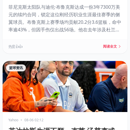
度过职业生涯最佳赛季
菲尼克斯太阳队与迪伦·布鲁克斯达成一份3年7300万美
元的续约合同，锁定这位刚经历职业生涯最佳赛季的侧
翼球员。布鲁克斯上赛季场均贡献20.2分3.6篮板，命中
率逾43%，但因手伤仅出战56场。他在去年涉及杜兰特
的重磅交易中加盟太阳，如今成为球队未来核心之一。
太阳队休赛期运作频繁，续约布鲁克斯是保持竞争力的
热度 👍👍
阅读全文
关键一步。
篮球资讯
Yahoo
•
08-06 02:12