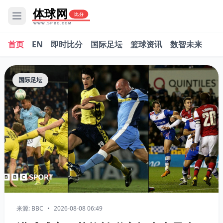
体球网
比分
WWW.SPBO.COM
首页
EN
即时比分
国际足坛
篮球资讯
数智未来
国际足坛
来源: BBC
•
2026-08-08 06:49