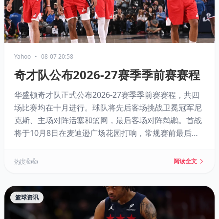
Yahoo
•
08-07 20:58
奇才队公布2026-27赛季季前赛赛程
华盛顿奇才队正式公布2026-27赛季季前赛赛程，共四
场比赛均在十月进行。球队将先后客场挑战卫冕冠军尼
克斯、主场对阵活塞和篮网，最后客场对阵鹈鹕。首战
将于10月8日在麦迪逊广场花园打响，常规赛前最后一
场热身赛为10月16日。
热度 👍👍
阅读全文
篮球资讯