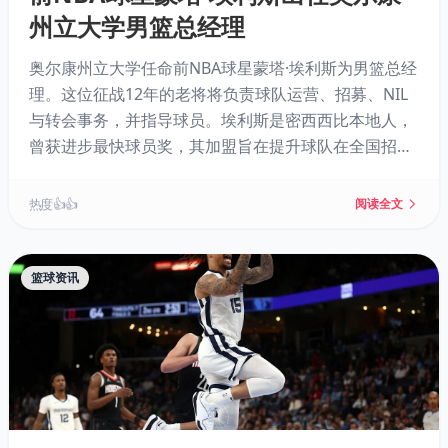
州立大学男篮总经理
奥尔康州立大学任命前NBA球星蒙塔·埃利斯为男篮总经
理。这位征战12年的老将将负责球队运营、招募、NIL
与转会事务，并指导球员。埃利斯是密西西比本地人，
曾获进步最快球员奖，其加盟旨在提升球队在全国招募
中的影响力。上赛季球队战绩9胜23负，新角色或为项
目注入全新活力。
热度 👍👍
阅读全文
篮球资讯