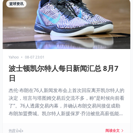
篮球资讯
Yahoo
•
08-07 23:01
波士顿凯尔特人每日新闻汇总 8月7
日
杰伦·布朗在76人新闻发布会上首次回应离开凯尔特人的
决定，坦言与塔图姆交易后交流不多，称“是时候向前看
了”。76人透露交易内幕，并确认布朗交易间接促成勒
布朗加盟费城。凯尔特人新援保罗·乔治被批高薪低能，
球队签下两名新秀。媒体围绕凯尔特人新赛季前景、马
祖拉执教挑战及布朗塔图姆关系展开热议，为两队新赛
热度 👍👍
阅读全文