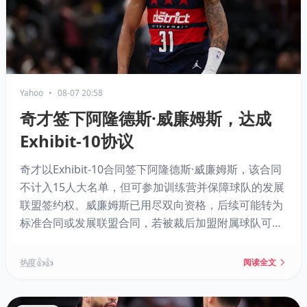
Yahoo
•
08-07 20:58
奇才签下阿隆德斯·威廉姆斯，达成
Exhibit-10协议
奇才以Exhibit-10合同签下阿隆德斯·威廉姆斯，该合同
不计入15人大名单，但可参加训练营并保障球队的发展
联盟签约权。威廉姆斯已用尽双向资格，后续可能转为
标准合同或发展联盟合同，若被裁后加盟附属球队可获
7.5万美元奖金。他上赛季曾为奇才出战4场，单场最高
25分。
热度 👍👍
阅读全文