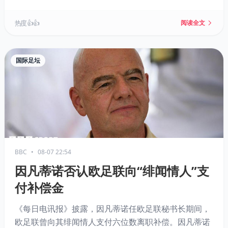
训练营名单达18人，开赛前需裁减至18人以内，他面临
不小挑战。
热度 👍👍
阅读全文
国际足坛
BBC
•
08-07 22:54
因凡蒂诺否认欧足联向“绯闻情人”支
付补偿金
《每日电讯报》披露，因凡蒂诺任欧足联秘书长期间，
欧足联曾向其绯闻情人支付六位数离职补偿。因凡蒂诺