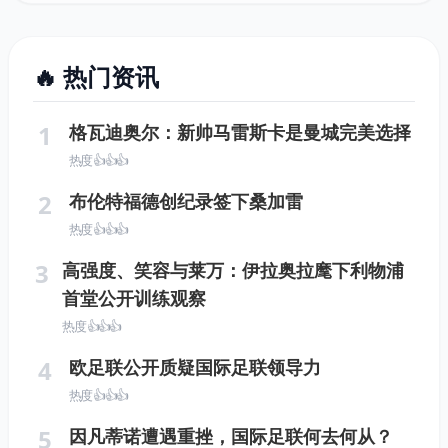
🔥 热门资讯
1
格瓦迪奥尔：新帅马雷斯卡是曼城完美选择
热度 👍👍👍
2
布伦特福德创纪录签下桑加雷
热度 👍👍👍
3
高强度、笑容与莱万：伊拉奥拉麾下利物浦
首堂公开训练观察
热度 👍👍👍
4
欧足联公开质疑国际足联领导力
热度 👍👍👍
5
因凡蒂诺遭遇重挫，国际足联何去何从？