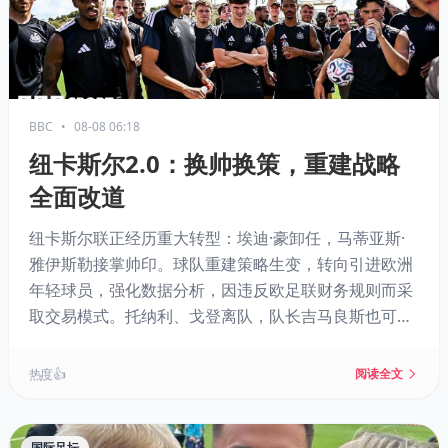
BBC
•
08-08 06:18
纽卡斯尔2.0：换帅换策，重建战略
全面改道
纽卡斯尔联正经历重大转型：埃迪·豪卸任，马蒂亚斯·
雅伊斯勒接掌帅印。球队重建策略生变，转向引进欧洲
年轻球员，强化数据分析，因违反欧足联财务规则而采
取交易模式。托纳利、戈登离队，队长吉马良斯也可能
转会。新帅以高强度训练重塑球队，首周即引发关注。
面对即将到来的英超揭幕战，纽卡2.0能否迎来新生？
热度 👍
阅读全文
国际足坛