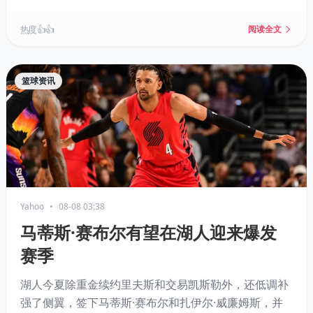
以跻身历史最佳讨论。
热度 👍👍
阅读全文
篮球资讯
Yahoo
•
08-08 03:38
马蒂斯·赛布尔有望在湖人迎来爆发
赛季
湖人今夏除重金续约里夫斯和交易凯斯勒外，还低调补
强了侧翼，签下马蒂斯·赛布尔和扎伊尔·威廉姆斯，并