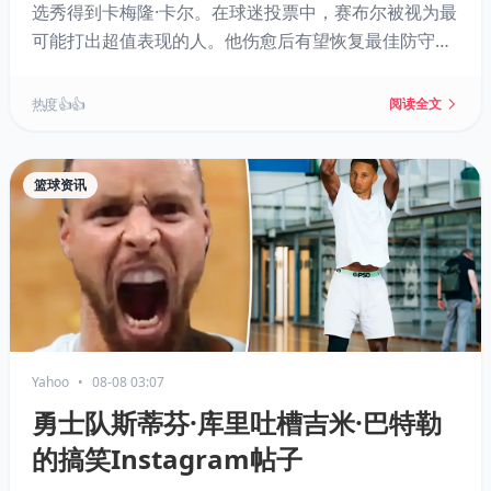
选秀得到卡梅隆·卡尔。在球迷投票中，赛布尔被视为最
可能打出超值表现的人。他伤愈后有望恢复最佳防守阵
容级别的水准，为湖人提供急需的外线防守；卡尔则凭
借夏季联赛的出色发挥获得34%的支持。无论谁爆发，
热度 👍👍
阅读全文
性价比合同都将成为湖人在新劳资协议下竞争的关键。
篮球资讯
Yahoo
•
08-08 03:07
勇士队斯蒂芬·库里吐槽吉米·巴特勒
的搞笑Instagram帖子