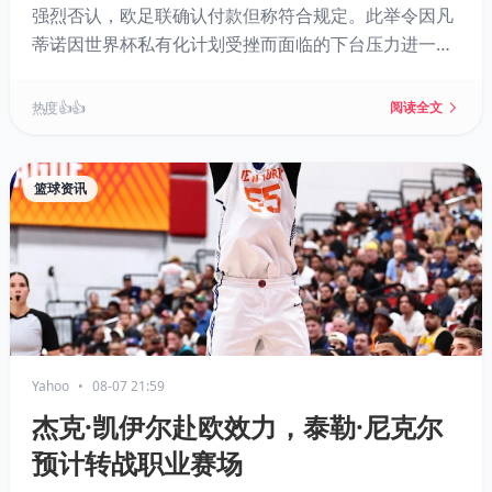
强烈否认，欧足联确认付款但称符合规定。此举令因凡
蒂诺因世界杯私有化计划受挫而面临的下台压力进一步
加剧，他已道歉但获高层支持未辞职，欧洲球队威胁抵
制赛事，南美与非洲足联等力挺他。
热度 👍👍
阅读全文
篮球资讯
Yahoo
•
08-07 21:59
杰克·凯伊尔赴欧效力，泰勒·尼克尔
预计转战职业赛场