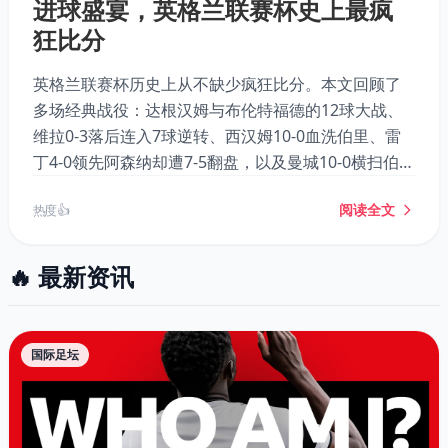
进球盛宴，英格兰联赛杯史上最疯
狂比分
英格兰联赛杯历史上从不缺少疯狂比分。本文回顾了
多场经典战役：达根汉姆与布伦特福德的12球大战、
维拉0-3落后连入7球逆转、西汉姆10-0血洗伯里、雷
丁4-0领先阿森纳却遭7-5翻盘，以及曼城10-0横扫伯顿
等。2024年普雷斯顿与富勒姆还上演了34轮点球大
阅读全文
热度 👍
战，创下赛事纪录。从进球盛宴到点球鏖战，这些比
赛生动诠释了杯赛的戏剧性与不可预测性。
🔥 最新资讯
国际足坛