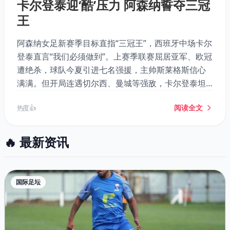
卡尔登泰迎‘酷’压力 阿森纳誓夺三冠
王
阿森纳女足新赛季目标直指“三冠王”，西班牙中场卡尔
登泰直言“我们必须做到”。上赛季联赛屈居亚军、欧冠
遭绝杀，球队今夏引进七名强援，主帅斯莱格斯信心
满满。但开局连遇切尔西、曼城等强敌，卡尔登泰坦
言压力不小，也表示这是“很酷”的挑战。
阅读全文
热度 👍
🔥 最新资讯
国际足坛