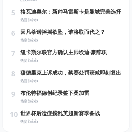
5
格瓦迪奥尔：新帅马雷斯卡是曼城完美选择
热度 👍👍👍
6
因凡蒂诺摇摇欲坠，谁将取而代之？
热度 👍👍👍
7
纽卡斯尔联官方确认主帅埃迪·豪辞职
热度 👍👍👍
8
穆德里克上诉成功，禁赛处罚获减即刻复出
热度 👍👍👍
9
布伦特福德创纪录签下桑加雷
热度 👍👍👍
10
世界杯后遗症搅乱英超新赛季备战
热度 👍👍👍