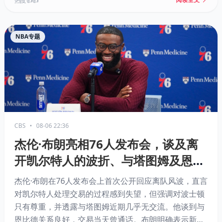
热度 👍👍
NBA专题
CBS
•
08-06 22:36
杰伦·布朗亮相76人发布会，谈及离
开凯尔特人的波折、与塔图姆及恩比
德的关系
杰伦·布朗在76人发布会上首次公开回应离队风波，直言
对凯尔特人处理交易的过程感到失望，但强调对波士顿
只有尊重，并透露与塔图姆近期几乎无交流。他谈到与
恩比德关系良好，交易当天曾通话。布朗明确表示新球