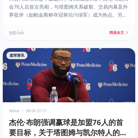
会76人后首次亮相，与塔图姆关系破裂、交易内幕及外
界批评（如帕金斯称夺冠将玷污绿军）成为热点。另有
保罗·乔治适配度分析、罗恩·哈珀续约、JD·戴维森被裁
等消息，以及NBA 2K27相关话题。
热度 👍👍
阅读全文
篮球资讯
Yahoo
•
08-06 22:13
杰伦·布朗强调赢球是加盟76人的首
要目标，关于塔图姆与凯尔特人的追