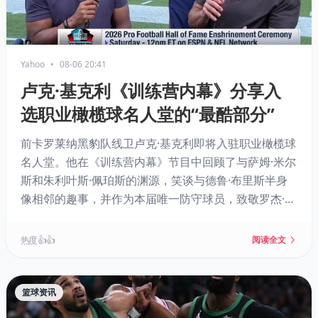
Yahoo
•
08-06 20:41
卢克·基克利《训练营内幕》分享入
选职业橄榄球名人堂的“最酷部分”
前卡罗莱纳黑豹队线卫卢克·基克利即将入驻职业橄榄球
名人堂。他在《训练营内幕》节目中回顾了与萨姆·米尔
斯和朱利叶斯·佩珀斯的渊源，笑谈与德鲁·布里斯半身
像相邻的趣事，并作为本届唯一防守球员，致敬罗杰·克
雷格冲接千码、亚当·维纳蒂耶里传奇生涯等进攻巨星。
热度 👍👍
阅读全文
篮球资讯