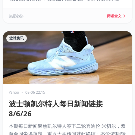
队无需确立“核心”，关键在于牺牲与努力，他期待向詹
姆斯学习，并重申唯一目标是争夺总冠军。
热度 👍👍
阅读全文
篮球资讯
Yahoo
•
08-06 22:15
波士顿凯尔特人每日新闻链接
8/6/26
本期每日新闻聚焦凯尔特人签下二轮秀迪伦·米切尔，双
向合同尘埃落定，重返大学传闻就此终结；杰伦·布朗转