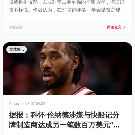
投或推射技能，以应对季后赛更强的护筐防守，增加进
攻多样性。作者认为，在31岁的年龄，学会抛投是现实
且可行的，这能让他从纯篮下终结者升级为更全面的季
后赛得分点，为球队提供额外价值。
热度 👍👍
阅读全文
篮球资讯
Yahoo
•
08-07 04:03
据报：科怀·伦纳德涉嫌与快船记分
牌制造商达成另一笔数百万美元“赞
助”协议