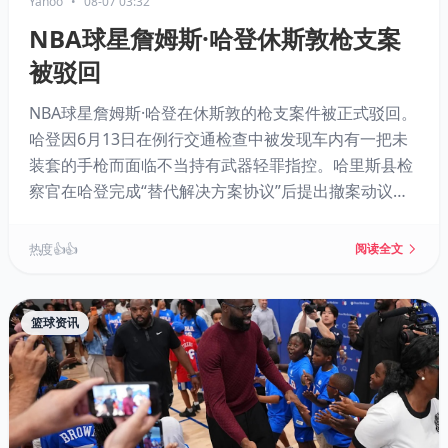
Yahoo
•
08-07 03:32
NBA球星詹姆斯·哈登休斯敦枪支案
被驳回
NBA球星詹姆斯·哈登在休斯敦的枪支案件被正式驳回。
哈登因6月13日在例行交通检查中被发现车内有一把未
装套的手枪而面临不当持有武器轻罪指控。哈里斯县检
察官在哈登完成“替代解决方案协议”后提出撤案动议，
法官已批准。骑士队曾表示关注此事，但哈登本人未公
开回应。此案不会影响其即将到来的NBA赛季。
热度 👍👍
阅读全文
篮球资讯