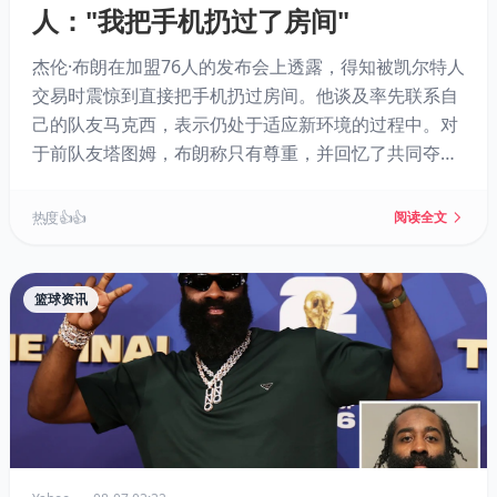
人："我把手机扔过了房间"
杰伦·布朗在加盟76人的发布会上透露，得知被凯尔特人
交易时震惊到直接把手机扔过房间。他谈及率先联系自
己的队友马克西，表示仍处于适应新环境的过程中。对
于前队友塔图姆，布朗称只有尊重，并回忆了共同夺冠
的情谊。此外，他还澄清了与恩比德的关系，称两人一
向互相尊重，常聊足球。
热度 👍👍
阅读全文
篮球资讯