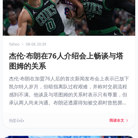
Yahoo
•
08-06 20:39
杰伦·布朗在76人介绍会上畅谈与塔
图姆的关系
杰伦·布朗在加盟76人后的首次新闻发布会上表示已放下
凯尔特人岁月，但暗指离队过程艰难，并称对交易流程
感到不满。他谈及与塔图姆的关系时表示只有尊重，但
承认两人尚未沟通。布朗还透露得知被交易时曾怒掷手
机，并抨击外界对其人格的攻击。他选择在社区中心开
发布会，强调扎根公益。
热度 👍👍
阅读全文