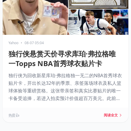
Yahoo
•
08-07 05:04
独行侠悬赏天价寻求库珀·弗拉格唯
一Topps NBA首秀球衣贴片卡
独行侠为回收新星库珀·弗拉格独一无二的NBA首秀球衣
贴片卡，开出长达32年的季票、亲签落场球衣及私人篮
球体验等重磅赏格。这张带亲签和真实比赛贴片的唯一
卡备受追捧，若进入拍卖预计价值超百万美元。此前同
类卡曾拍出111万美元，大谷翔平卡更是以超千万美元
成交。
热度 👍
阅读全文