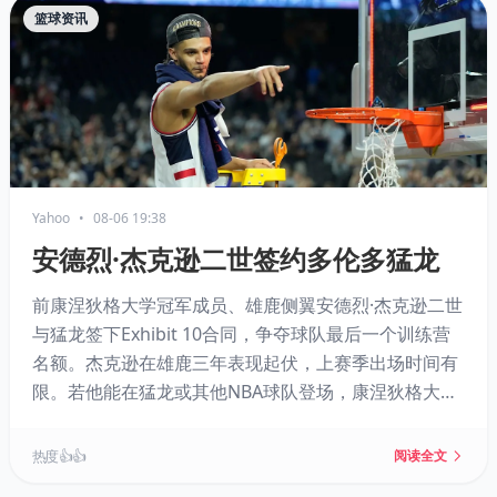
篮球资讯
Yahoo
•
08-06 19:38
安德烈·杰克逊二世签约多伦多猛龙
前康涅狄格大学冠军成员、雄鹿侧翼安德烈·杰克逊二世
与猛龙签下Exhibit 10合同，争夺球队最后一个训练营
名额。杰克逊在雄鹿三年表现起伏，上赛季出场时间有
限。若他能在猛龙或其他NBA球队登场，康涅狄格大学
将创下自2000年代以来单赛季十名校友征战NBA的纪
录。
热度 👍👍
阅读全文