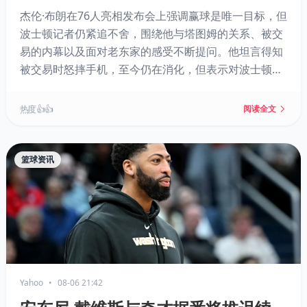
问随他来到费城
杰伦·布朗在76人亮相发布会上强调赢球是唯一目标，但
波士顿记者仍紧追不舍，围绕他与塔图姆的关系、被交
易的内幕以及面对老东家的感受不断提问。他坦言得知
被交易时怒摔手机，至今仍在消化，但表示对波士顿城
市心怀感激，对塔图姆只有尊重。如今他与勒布朗·詹姆
斯联手，目标直指总冠军。
热度 👍👍
阅读全文
篮球资讯
Yahoo
•
08-06 21:42