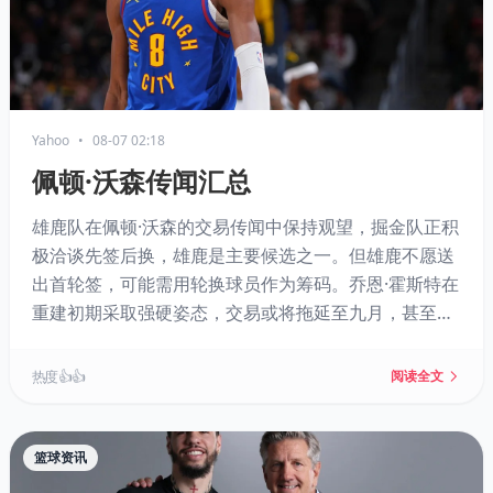
Yahoo
•
08-07 02:18
佩顿·沃森传闻汇总
雄鹿队在佩顿·沃森的交易传闻中保持观望，掘金队正积
极洽谈先签后换，雄鹿是主要候选之一。但雄鹿不愿送
出首轮签，可能需用轮换球员作为筹码。乔恩·霍斯特在
重建初期采取强硬姿态，交易或将拖延至九月，甚至雄
鹿可能仅作为第三方促成交易。
热度 👍👍
阅读全文
篮球资讯