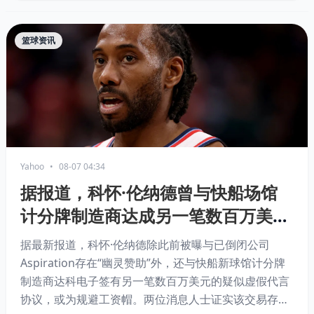
篮球资讯
Yahoo
•
08-07 04:34
据报道，科怀·伦纳德曾与快船场馆
计分牌制造商达成另一笔数百万美元
的“赞助”协议
据最新报道，科怀·伦纳德除此前被曝与已倒闭公司
Aspiration存在“幽灵赞助”外，还与快船新球馆计分牌
制造商达科电子签有另一笔数百万美元的疑似虚假代言
协议，或为规避工资帽。两位消息人士证实该交易存