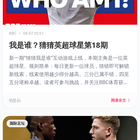
BBC
•
08-07 05:51
我是谁？猜猜英超球星第18期
新一期“猜猜我是谁”互动游戏上线，本期主角是一位英
超球星。规则简单：每日更新一位球员，猜错即可解锁
新线索，线索使用越少得分越高。三分已属不错，四至
五分堪称卓越。读者可参与挑战，并关注BBC体育获取
每日新谜题。
热度 👍
阅读全文
国际足坛