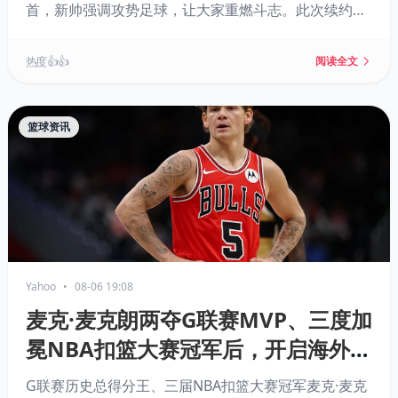
首，新帅强调攻势足球，让大家重燃斗志。此次续约标
志着热刺在动荡后开始稳定核心阵容。
热度 👍👍
阅读全文
篮球资讯
Yahoo
•
08-06 19:08
麦克·麦克朗两夺G联赛MVP、三度加
冕NBA扣篮大赛冠军后，开启海外职
业生涯
G联赛历史总得分王、三届NBA扣篮大赛冠军麦克·麦克