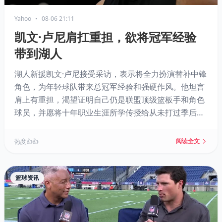
Yahoo
•
08-06 21:11
凯文·卢尼肩扛重担，欲将冠军经验
带到湖人
湖人新援凯文·卢尼接受采访，表示将全力扮演替补中锋
角色，为年轻球队带来总冠军经验和强硬作风。他坦言
肩上有重担，渴望证明自己仍是联盟顶级篮板手和角色
球员，并愿将十年职业生涯所学传授给从未打过季后赛
的凯斯勒。若卢尼保持健康，其进攻篮板能力将极大提
升湖人板凳深度。
热度 👍👍
阅读全文
篮球资讯