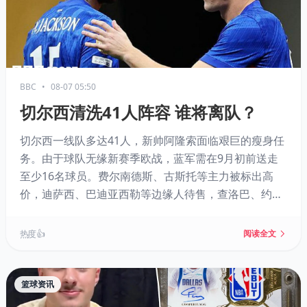
BBC
•
08-07 05:50
切尔西清洗41人阵容 谁将离队？
切尔西一线队多达41人，新帅阿隆索面临艰巨的瘦身任
务。由于球队无缘新赛季欧战，蓝军需在9月初前送走
至少16名球员。费尔南德斯、古斯托等主力被标出高
价，迪萨西、巴迪亚西勒等边缘人待售，查洛巴、约根
森已确定离队。尽管引援花费惊人，切尔西收入却在英
超六大豪门中垫底，只能依靠球员交易弥补缺口。阿隆
热度 👍
阅读全文
索的阵容如何重塑，转会市场剩余25天将给出答案。
篮球资讯