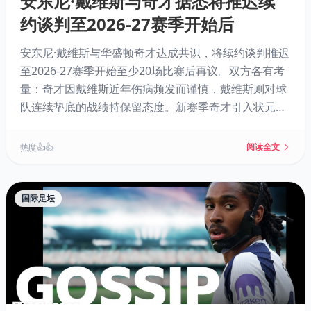
安东尼·戴维斯与奇才据悉将推迟续
约谈判至2026-27赛季开始后
安东尼·戴维斯与华盛顿奇才达成共识，将续约谈判推迟
至2026-27赛季开始至少20场比赛后再议。双方各有考
量：奇才因戴维斯近年伤病频发而谨慎，戴维斯则对球
队连续垫底的战绩持保留态度。新赛季奇才引入状元AJ·
迪班萨、德安德烈·艾顿和特雷·杨等新援，阵容面貌焕
然一新。戴维斯现有合同还剩最后一年球员选项，未来
热度 👍👍
阅读全文
续约金额将直接影响其职业生涯最后阶段的选择。
国际足坛