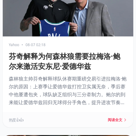
Yahoo
•
08-07 02:18
芬奇解释为何森林狼需要拉梅洛·鲍
尔来激活安东尼·爱德华兹
森林狼主帅芬奇解释球队休赛期重磅交易引进拉梅洛·鲍
尔的原因：上赛季让爱德华兹打控卫实属无奈，季后赛
中他屡遭包夹，球队缺乏组织与三分牵制力。鲍尔的到
来能让爱德华兹回归无球得分手角色，提升进攻节奏与
外线效率，使森林狼从防守型球队转型为更具观赏性的
进攻强队，同时为爱德华兹冲击MVP铺路。
热度 👍👍
阅读全文