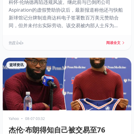
科怀·伦纳德再陷违规风波。继此前与已倒闭公司
Aspiration的虚假赞助协议后，最新报道称他还与快船
新球馆记分牌制造商达科电子签署数百万美元赞助合
同，但并未付出实际劳动。该交易被内部人士斥为
“1000%的规避工资帽手段”，资金疑由快船流向达科电
子再回流给伦纳德。NBA已展开调查，伦纳德交易因此
热度 👍👍
阅读全文
暂停，快船否认不当行为，案件或持续至2027年。
篮球资讯
Yahoo
•
08-07 03:32
杰伦·布朗得知自己被交易至76