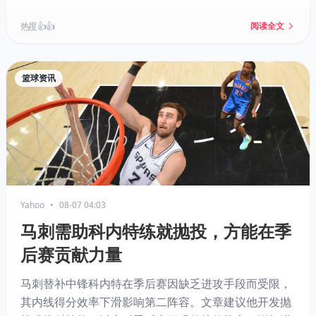
在，且达科电子员工称从未有过类似先例。NBA正对此
展开调查，相关交易已导致伦纳德被交易至猛龙一事暂
热度 👍👍
阅读全文
停。联盟或需数年后才能解决此案。
篮球资讯
Yahoo
•
08-07 04:03
马刺需助科内特练就抛投，方能在季
后赛贡献力量
马刺替补中锋科内特在季后赛因缺乏进攻手段而受限，
其内线得分效率下滑影响第二阵容。文章建议他开发抛