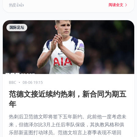
热度 👍👍
阅读全文
国际足坛
BBC
•
08-06 19:15
范德文接近续约热刺，新合同为期五
年
热刺后卫范德文即将签下五年新约。此前他一度考虑未
来，但德泽尔比3月上任后率队保级，其执教风格和俱
乐部新蓝图打动球员。范德文坦言上赛季表现不堪回