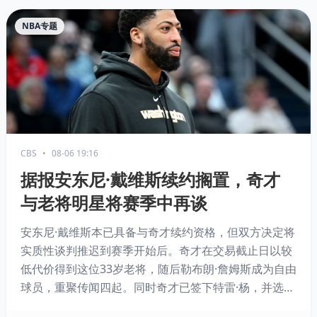
NBA专题
CBS
•
08-06 19:16
据报安东尼·戴维斯续约搁置，奇才
与老将明星将赛季中再谈
安东尼·戴维斯本已具备与奇才续约资格，但双方决定将
实质性谈判推迟到赛季开始后。奇才在交易截止日以较
低代价得到这位33岁老将，随后勒布朗·詹姆斯成为自由
球员，重聚传闻四起。同时奇才已签下特雷·杨，并选中
状元AJ·迪班萨，新赛季有望具备竞争力。