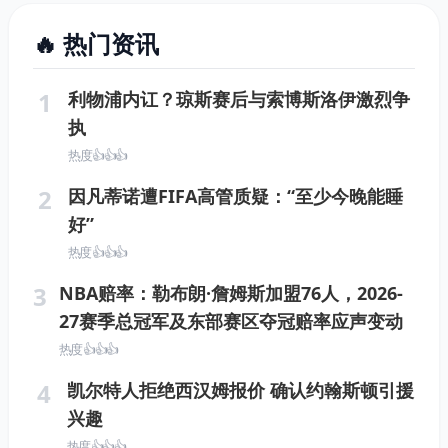
🔥 热门资讯
1
利物浦内讧？琼斯赛后与索博斯洛伊激烈争
执
热度 👍👍👍
2
因凡蒂诺遭FIFA高管质疑：“至少今晚能睡
好”
热度 👍👍👍
3
NBA赔率：勒布朗·詹姆斯加盟76人，2026-
27赛季总冠军及东部赛区夺冠赔率应声变动
热度 👍👍👍
4
凯尔特人拒绝西汉姆报价 确认约翰斯顿引援
兴趣
热度 👍👍👍