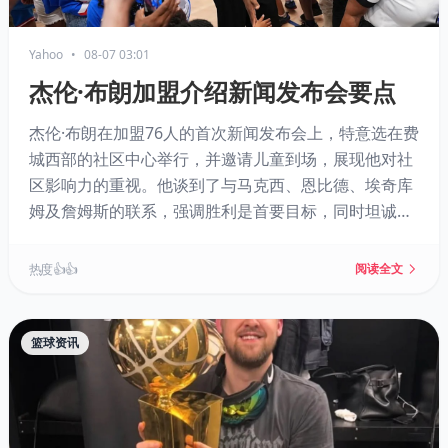
Yahoo
•
08-07 03:01
杰伦·布朗加盟介绍新闻发布会要点
杰伦·布朗在加盟76人的首次新闻发布会上，特意选在费
城西部的社区中心举行，并邀请儿童到场，展现他对社
区影响力的重视。他谈到了与马克西、恩比德、埃奇库
姆及詹姆斯的联系，强调胜利是首要目标，同时坦诚球
队阵容需要磨合。他也回应了与凯尔特人不愉快的分手
及与塔图姆的失联，暗示交易带来了额外动力。
热度 👍👍
阅读全文
篮球资讯