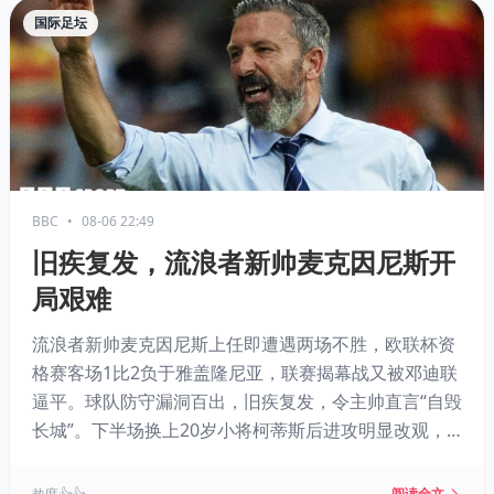
国际足坛
BBC
•
08-06 22:49
旧疾复发，流浪者新帅麦克因尼斯开
局艰难
流浪者新帅麦克因尼斯上任即遭遇两场不胜，欧联杯资
格赛客场1比2负于雅盖隆尼亚，联赛揭幕战又被邓迪联
逼平。球队防守漏洞百出，旧疾复发，令主帅直言“自毁
长城”。下半场换上20岁小将柯蒂斯后进攻明显改观，
其表现或成球队新希望。
阅读全文