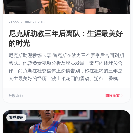
Yahoo
•
08-07 02:18
尼克斯助教三年后离队：生涯最美好
的时光
尼克斯助理教练卡森·尚克斯在效力三个赛季后合同到期
离队。他曾负责视频分析及球员发展，常与内线球员合
作。尚克斯在社交媒体上深情告别，称在纽约的三年是
人生最美好的经历，波士顿花园的震动、游行、香槟与
总冠军奖杯都成永恒回忆。与此同时，主教练迈克·布朗
的核心助教团队预计留任。
热度 👍👍
阅读全文
篮球资讯