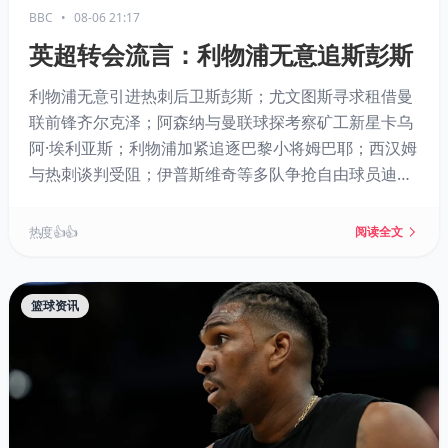
BBC
•
08-06 21:17
英超转会流言：利物浦无意追斯彭斯
利物浦无意引进热刺后卫斯彭斯；尤文图斯寻求租借曼
联前锋齐尔克泽；阿森纳与曼联球探考察矿工新星卡乌
阿·埃利亚斯；利物浦加紧追逐巴黎小将姆巴耶；西汉姆
与热刺谈判受阻；伊普斯维奇等多队争抢自由球员迪亚
塔；卢基奇或转会伊普斯维奇；加拉塔萨雷有意马丁内
利；桑德兰有望签下卡塔莫。
热度 👍👍
阅读全文
篮球资讯