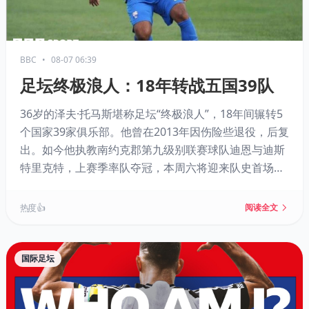
BBC
•
08-07 06:39
足坛终极浪人：18年转战五国39队
36岁的泽夫·托马斯堪称足坛“终极浪人”，18年间辗转5
个国家39家俱乐部。他曾在2013年因伤险些退役，后复
出。如今他执教南约克郡第九级别联赛球队迪恩与迪斯
特里克特，上赛季率队夺冠，本周六将迎来队史首场足
总杯比赛。他还兼任德比郡U12队主教练，从漂泊者变
为传道者。
热度 👍
阅读全文
国际足坛