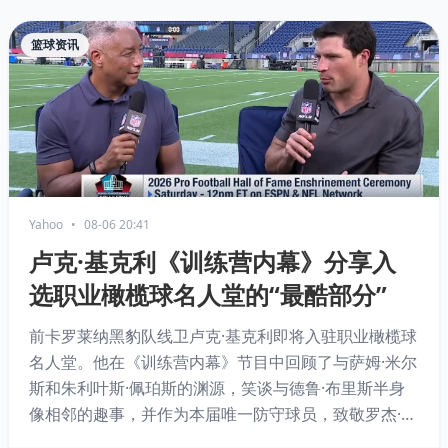
篮球资讯
Yahoo
•
08-06 20:41
卢克·基克利《训练营内幕》分享入
选职业橄榄球名人堂的“最酷部分”
前卡罗莱纳黑豹队线卫卢克·基克利即将入驻职业橄榄球
名人堂。他在《训练营内幕》节目中回顾了与萨姆·米尔
斯和朱利叶斯·佩珀斯的渊源，笑谈与德鲁·布里斯半身
像相邻的趣事，并作为本届唯一防守球员，致敬罗杰·克
雷格冲接千码、亚当·维纳蒂耶里传奇生涯等进攻巨星。