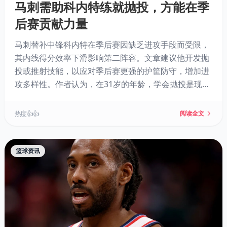
马刺需助科内特练就抛投，方能在季
后赛贡献力量
马刺替补中锋科内特在季后赛因缺乏进攻手段而受限，
其内线得分效率下滑影响第二阵容。文章建议他开发抛
投或推射技能，以应对季后赛更强的护筐防守，增加进
攻多样性。作者认为，在31岁的年龄，学会抛投是现实
且可行的，这能让他从纯篮下终结者升级为更全面的季
后赛得分点，为球队提供额外价值。
热度 👍👍
阅读全文
篮球资讯