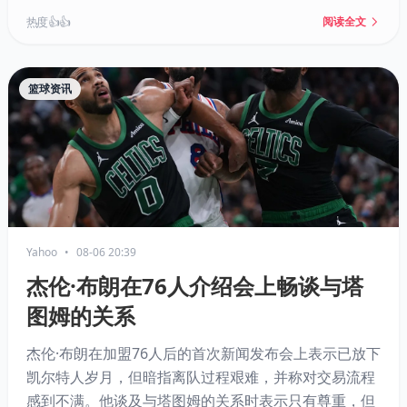
热度 👍👍
阅读全文
篮球资讯
Yahoo
•
08-06 20:39
杰伦·布朗在76人介绍会上畅谈与塔
图姆的关系
杰伦·布朗在加盟76人后的首次新闻发布会上表示已放下
凯尔特人岁月，但暗指离队过程艰难，并称对交易流程
感到不满。他谈及与塔图姆的关系时表示只有尊重，但