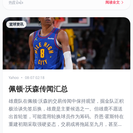
的核心助教团队预计留任。
热度 👍👍
阅读全文
篮球资讯
Yahoo
•
08-07 02:18
佩顿·沃森传闻汇总
雄鹿队在佩顿·沃森的交易传闻中保持观望，掘金队正积
极洽谈先签后换，雄鹿是主要候选之一。但雄鹿不愿送
出首轮签，可能需用轮换球员作为筹码。乔恩·霍斯特在
重建初期采取强硬姿态，交易或将拖延至九月，甚至雄
鹿可能仅作为第三方促成交易。