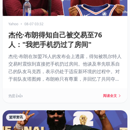
Yahoo
•
08-07 03:32
杰伦·布朗得知自己被交易至76
人："我把手机扔过了房间"
杰伦·布朗在加盟76人的发布会上透露，得知被凯尔特人
交易时震惊到直接把手机扔过房间。他谈及率先联系自
己的队友马克西，表示仍处于适应新环境的过程中。对
于前队友塔图姆，布朗称只有尊重，并回忆了共同夺冠
的情谊。此外，他还澄清了与恩比德的关系，称两人一
向互相尊重，常聊足球。
热度 👍👍
阅读全文
篮球资讯