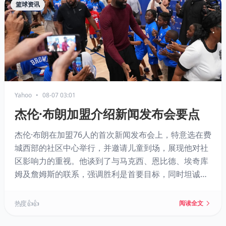
篮球资讯
Yahoo
•
08-07 03:01
杰伦·布朗加盟介绍新闻发布会要点
杰伦·布朗在加盟76人的首次新闻发布会上，特意选在费
城西部的社区中心举行，并邀请儿童到场，展现他对社
区影响力的重视。他谈到了与马克西、恩比德、埃奇库
姆及詹姆斯的联系，强调胜利是首要目标，同时坦诚球
队阵容需要磨合。他也回应了与凯尔特人不愉快的分手
及与塔图姆的失联，暗示交易带来了额外动力。
热度 👍👍
阅读全文