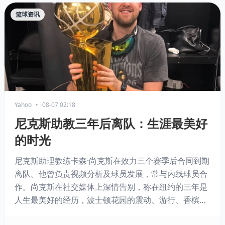
篮球资讯
Yahoo
•
08-07 02:18
尼克斯助教三年后离队：生涯最美好
的时光
尼克斯助理教练卡森·尚克斯在效力三个赛季后合同到期
离队。他曾负责视频分析及球员发展，常与内线球员合
作。尚克斯在社交媒体上深情告别，称在纽约的三年是
人生最美好的经历，波士顿花园的震动、游行、香槟与
总冠军奖杯都成永恒回忆。与此同时，主教练迈克·布朗