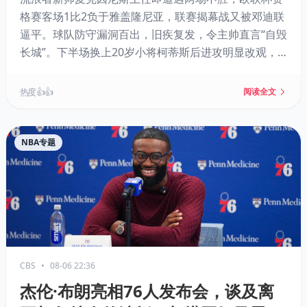
格赛客场1比2负于雅盖隆尼亚，联赛揭幕战又被邓迪联
逼平。球队防守漏洞百出，旧疾复发，令主帅直言“自毁
长城”。下半场换上20岁小将柯蒂斯后进攻明显改观，
其表现或成球队新希望。
热度 👍👍
阅读全文
NBA专题
CBS
•
08-06 22:36
杰伦·布朗亮相76人发布会，谈及离