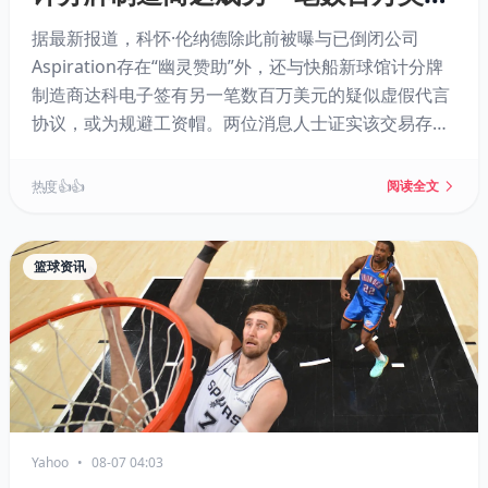
的“赞助”协议
据最新报道，科怀·伦纳德除此前被曝与已倒闭公司
Aspiration存在“幽灵赞助”外，还与快船新球馆计分牌
制造商达科电子签有另一笔数百万美元的疑似虚假代言
协议，或为规避工资帽。两位消息人士证实该交易存
在，且达科电子员工称从未有过类似先例。NBA正对此
展开调查，相关交易已导致伦纳德被交易至猛龙一事暂
热度 👍👍
阅读全文
停。联盟或需数年后才能解决此案。
篮球资讯
Yahoo
•
08-07 04:03