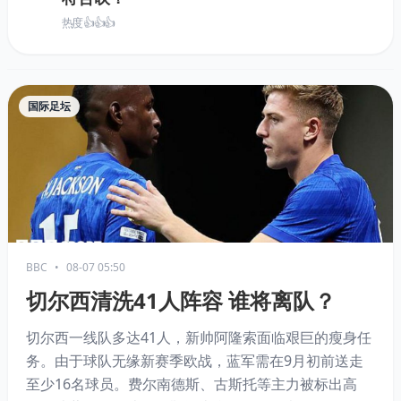
热度 👍👍👍
国际足坛
BBC
•
08-07 05:50
切尔西清洗41人阵容 谁将离队？
切尔西一线队多达41人，新帅阿隆索面临艰巨的瘦身任
务。由于球队无缘新赛季欧战，蓝军需在9月初前送走
至少16名球员。费尔南德斯、古斯托等主力被标出高