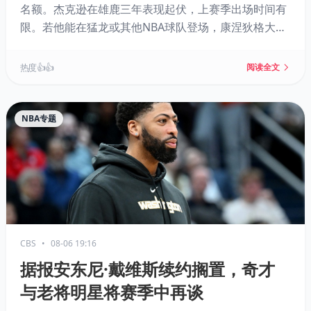
名额。杰克逊在雄鹿三年表现起伏，上赛季出场时间有
限。若他能在猛龙或其他NBA球队登场，康涅狄格大学
将创下自2000年代以来单赛季十名校友征战NBA的纪
录。
热度 👍👍
阅读全文
NBA专题
CBS
•
08-06 19:16
据报安东尼·戴维斯续约搁置，奇才
与老将明星将赛季中再谈