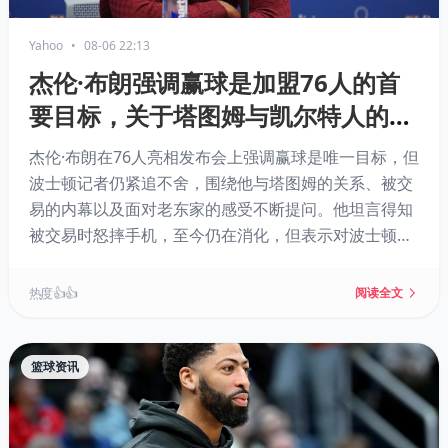
Yahoo
•
08-06 22:13
杰伦·布朗强调赢球是加盟76人的首
要目标，关于塔图姆与凯尔特人的追
问随他来到费城
杰伦·布朗在76人亮相发布会上强调赢球是唯一目标，但
波士顿记者仍紧追不舍，围绕他与塔图姆的关系、被交
易的内幕以及面对老东家的感受不断提问。他坦言得知
被交易时怒摔手机，至今仍在消化，但表示对波士顿城
市心怀感激，对塔图姆只有尊重。如今他与勒布朗·詹姆
斯联手，目标直指总冠军。
热度 👍👍
阅读全文
篮球资讯