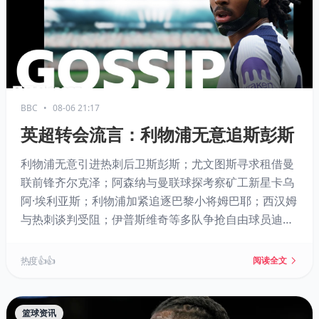
BBC
•
08-06 21:17
英超转会流言：利物浦无意追斯彭斯
利物浦无意引进热刺后卫斯彭斯；尤文图斯寻求租借曼
联前锋齐尔克泽；阿森纳与曼联球探考察矿工新星卡乌
阿·埃利亚斯；利物浦加紧追逐巴黎小将姆巴耶；西汉姆
与热刺谈判受阻；伊普斯维奇等多队争抢自由球员迪亚
塔；卢基奇或转会伊普斯维奇；加拉塔萨雷有意马丁内
利；桑德兰有望签下卡塔莫。
热度 👍👍
阅读全文
篮球资讯