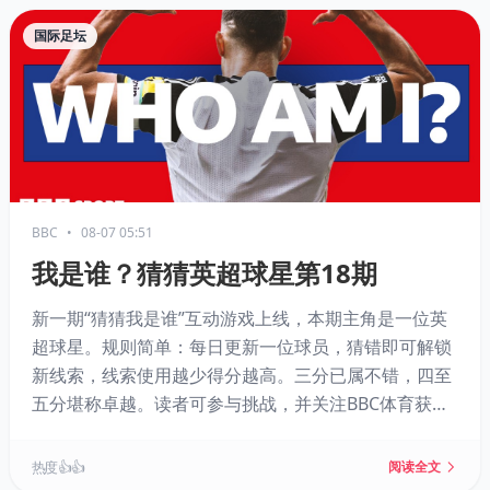
国际足坛
BBC
•
08-07 05:51
我是谁？猜猜英超球星第18期
新一期“猜猜我是谁”互动游戏上线，本期主角是一位英
超球星。规则简单：每日更新一位球员，猜错即可解锁
新线索，线索使用越少得分越高。三分已属不错，四至
五分堪称卓越。读者可参与挑战，并关注BBC体育获取
每日新谜题。
热度 👍👍
阅读全文