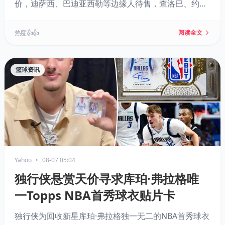
价，迪萨西、巴迪亚西勒等边缘人待售，查洛巴、约根
森已确定离队。尽管引援花费惊人，切尔西收入却在英
超六大豪门中垫底，只能依靠球员交易弥补缺口。阿隆
热度 👍👍
阅读全文
索的阵容如何重塑，转会市场剩余25天将给出答案。
篮球资讯
Yahoo
•
08-07 05:04
独行侠悬赏天价寻求库珀·弗拉格唯
一Topps NBA首秀球衣贴片卡
独行侠为回收新星库珀·弗拉格独一无二的NBA首秀球衣