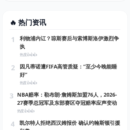
🔥 热门资讯
1
利物浦内讧？琼斯赛后与索博斯洛伊激烈争
执
热度 👍👍👍
2
因凡蒂诺遭FIFA高管质疑：“至少今晚能睡
好”
热度 👍👍👍
3
NBA赔率：勒布朗·詹姆斯加盟76人，2026-
27赛季总冠军及东部赛区夺冠赔率应声变动
热度 👍👍👍
4
凯尔特人拒绝西汉姆报价 确认约翰斯顿引援