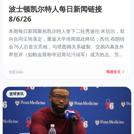
波士顿凯尔特人每日新闻链接
8/6/26
本期每日新闻聚焦凯尔特人签下二轮秀迪伦·米切尔，双
向合同尘埃落定，重返大学传闻就此终结；杰伦·布朗转
会76人后首次亮相，与塔图姆关系破裂、交易内幕及外
界批评（如帕金斯称夺冠将玷污绿军）成为热点。另有
保罗·乔治适配度分析、罗恩·哈珀续约、JD·戴维森被裁
等消息，以及NBA 2K27相关话题。
热度 👍👍
阅读全文
篮球资讯