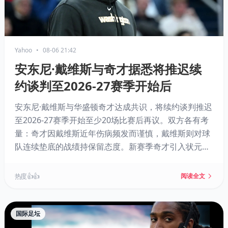
Yahoo
•
08-06 21:42
安东尼·戴维斯与奇才据悉将推迟续
约谈判至2026-27赛季开始后
安东尼·戴维斯与华盛顿奇才达成共识，将续约谈判推迟
至2026-27赛季开始至少20场比赛后再议。双方各有考
量：奇才因戴维斯近年伤病频发而谨慎，戴维斯则对球
队连续垫底的战绩持保留态度。新赛季奇才引入状元AJ·
迪班萨、德安德烈·艾顿和特雷·杨等新援，阵容面貌焕
然一新。戴维斯现有合同还剩最后一年球员选项，未来
热度 👍👍
阅读全文
续约金额将直接影响其职业生涯最后阶段的选择。
国际足坛