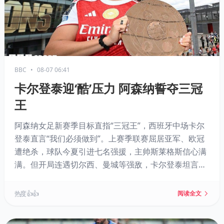
BBC
•
08-07 06:41
卡尔登泰迎‘酷’压力 阿森纳誓夺三冠
王
阿森纳女足新赛季目标直指“三冠王”，西班牙中场卡尔
登泰直言“我们必须做到”。上赛季联赛屈居亚军、欧冠
遭绝杀，球队今夏引进七名强援，主帅斯莱格斯信心满
满。但开局连遇切尔西、曼城等强敌，卡尔登泰坦言压
力不小，也表示这是“很酷”的挑战。
热度 👍👍
阅读全文