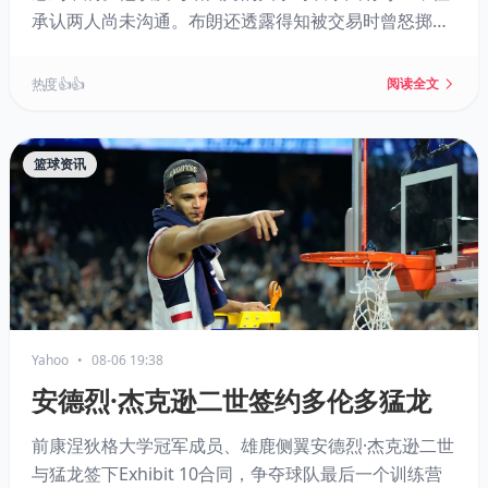
承认两人尚未沟通。布朗还透露得知被交易时曾怒掷手
机，并抨击外界对其人格的攻击。他选择在社区中心开
发布会，强调扎根公益。
热度 👍👍
阅读全文
篮球资讯
Yahoo
•
08-06 19:38
安德烈·杰克逊二世签约多伦多猛龙
前康涅狄格大学冠军成员、雄鹿侧翼安德烈·杰克逊二世
与猛龙签下Exhibit 10合同，争夺球队最后一个训练营