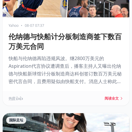
Yahoo
•
08-07 07:37
伦纳德与快船计分板制造商签下数百
万美元合同
快船与伦纳德再陷违规风波。继2800万美元的
Aspiration代言协议遭调查后，播客主持人又曝出伦纳
德与快船新球馆计分板制造商达科创签订数百万美元秘
密代言合同，且费用疑似由快船支付。消息人士称此举
是规避工资帽的手段，NBA外部律所已介入，联盟调查
已持续10个月，鲍尔默和伦纳德否认违规，而相关交易
热度 👍👍
阅读全文
因此被搁置。
国际足坛