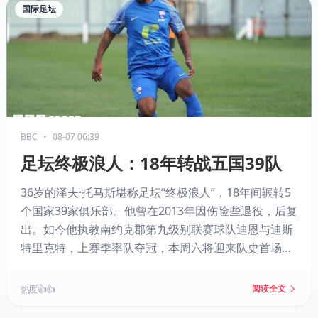
国际足坛
BBC
•
08-07 06:39
足坛终极浪人：18年转战五国39队
36岁的泽夫·托马斯堪称足坛“终极浪人”，18年间辗转5
个国家39家俱乐部。他曾在2013年因伤险些退役，后复
出。如今他执教南约克郡第九级别联赛球队迪恩与迪斯
特里克特，上赛季率队夺冠，本周六将迎来队史首场足
总杯比赛。他还兼任德比郡U12队主教练，从漂泊者变
为传道者。
热度 👍👍
阅读全文