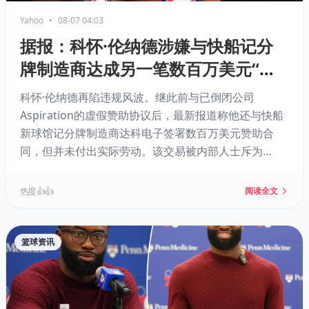
Yahoo
•
08-07 04:03
据报：科怀·伦纳德涉嫌与快船记分
牌制造商达成另一笔数百万美元“赞
助”协议
科怀·伦纳德再陷违规风波。继此前与已倒闭公司
Aspiration的虚假赞助协议后，最新报道称他还与快船
新球馆记分牌制造商达科电子签署数百万美元赞助合
同，但并未付出实际劳动。该交易被内部人士斥为
“1000%的规避工资帽手段”，资金疑由快船流向达科电
子再回流给伦纳德。NBA已展开调查，伦纳德交易因此
热度 👍👍
阅读全文
暂停，快船否认不当行为，案件或持续至2027年。
篮球资讯