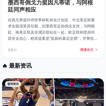
墨西哥倒戈力挺因凡蒂诺，与阿根
廷同声相应
在因凡蒂诺叫停世界杯私有化计划后，中北美足联要
求全面清算其任期，但墨西哥足协倒戈支持，与阿根
廷、南美足联及非洲足联站在一起。欧足联则坚持对
其失去信心，称其提案是“肮脏的幕后交易”，并警告条
件未满足，欧洲球队仍可能抵制世界杯。多方角力之
阅读全文
热度 👍
下，国际足联承认FFE提案处理失误，但风波远未平
息。
🔥 最新资讯
篮球资讯