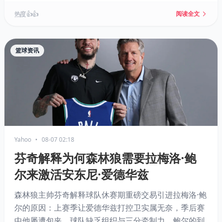
热度 👍👍
阅读全文
篮球资讯
Yahoo
•
08-07 02:18
芬奇解释为何森林狼需要拉梅洛·鲍
尔来激活安东尼·爱德华兹
森林狼主帅芬奇解释球队休赛期重磅交易引进拉梅洛·鲍
尔的原因：上赛季让爱德华兹打控卫实属无奈，季后赛
中他屡遭包夹，球队缺乏组织与三分牵制力。鲍尔的到