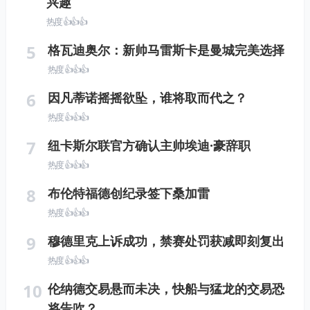
兴趣
热度 👍👍👍
5
格瓦迪奥尔：新帅马雷斯卡是曼城完美选择
热度 👍👍👍
6
因凡蒂诺摇摇欲坠，谁将取而代之？
热度 👍👍👍
7
纽卡斯尔联官方确认主帅埃迪·豪辞职
热度 👍👍👍
8
布伦特福德创纪录签下桑加雷
热度 👍👍👍
9
穆德里克上诉成功，禁赛处罚获减即刻复出
热度 👍👍👍
10
伦纳德交易悬而未决，快船与猛龙的交易恐
将告吹？