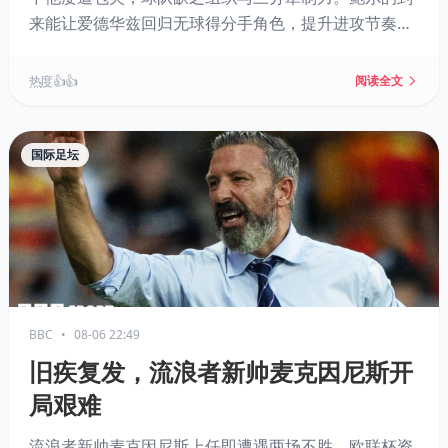
来能让爱德华兹回归无球得分手角色，提升进攻节奏与
外线效率，使森林狼从防守型球队转型为更具观赏性的
进攻强队，同时为爱德华兹冲击MVP铺路。
热度 👍👍
阅读全文
国际足坛
BBC
•
08-06 22:49
旧疾复发，流浪者新帅麦克因尼斯开
局艰难
流浪者新帅麦克因尼斯上任即遭遇两场不胜，欧联杯资