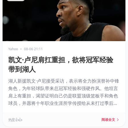
Yahoo
•
08-06 21:11
凯文·卢尼肩扛重担，欲将冠军经验
带到湖人
湖人新援凯文·卢尼接受采访，表示将全力扮演替补中锋
角色，为年轻球队带来总冠军经验和强硬作风。他坦言
肩上有重担，渴望证明自己仍是联盟顶级篮板手和角色
球员，并愿将十年职业生涯所学传授给从未打过季后赛
的凯斯勒。若卢尼保持健康，其进攻篮板能力将极大提
升湖人板凳深度。
热度 👍👍
阅读全文