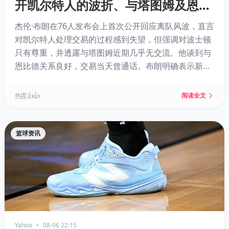
开凯尔特人的波折、与塔图姆及恩比
德的关系
杰伦·布朗在76人发布会上首次公开回应离队风波，直言
对凯尔特人处理交易的过程感到失望，但强调对波士顿
只有尊重，并透露与塔图姆近期几乎无交流。他谈到与
恩比德关系良好，交易当天曾通话。布朗明确表示新球
队无需确立“核心”，关键在于牺牲与努力，他期待向詹
姆斯学习，并重申唯一目标是争夺总冠军。
热度 👍👍
阅读全文
篮球资讯
Yahoo
•
08-06 22:15