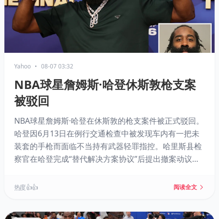
Yahoo
•
08-07 03:32
NBA球星詹姆斯·哈登休斯敦枪支案
被驳回
NBA球星詹姆斯·哈登在休斯敦的枪支案件被正式驳回。
哈登因6月13日在例行交通检查中被发现车内有一把未
装套的手枪而面临不当持有武器轻罪指控。哈里斯县检
察官在哈登完成“替代解决方案协议”后提出撤案动议，
法官已批准。骑士队曾表示关注此事，但哈登本人未公
开回应。此案不会影响其即将到来的NBA赛季。
热度 👍👍
阅读全文