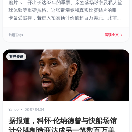
贴片卡，开出长达32年的季票、亲签落场球衣及私人篮
球体验等重磅赏格。这张带亲签和真实比赛贴片的唯一
卡备受追捧，若进入拍卖预计价值超百万美元。此前同
类卡曾拍出111万美元，大谷翔平卡更是以超千万美元
成交。
热度 👍👍
阅读全文
篮球资讯
Yahoo
•
08-07 04:34
据报道，科怀·伦纳德曾与快船场馆
计分牌制造商达成另一笔数百万美元